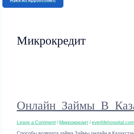
Make An Appointment
Микрокредит
Онлайн Займы В Каз
Leave a Comment
/
Микрокредит
/
everlifehospital.co
Способы возврата займа Займы онлайн в Казахстан