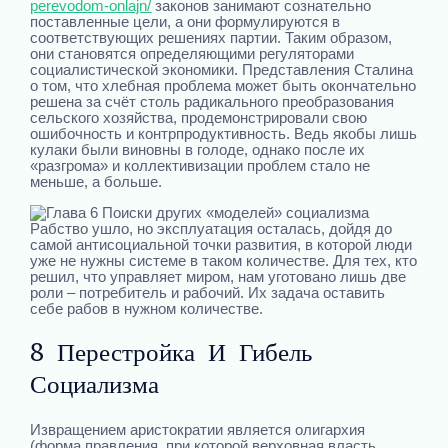
perevodom-onlajn/
законов занимают сознательно
поставленные цели, а они формулируются в
соответствующих решениях партии. Таким образом,
они становятся определяющими регуляторами
социалистической экономики. Представления Сталина
о том, что хлебная проблема может быть окончательно
решена за счёт столь радикального преобразования
сельского хозяйства, продемонстрировали свою
ошибочность и контрпродуктивность. Ведь якобы лишь
кулаки были виновны в голоде, однако после их
«разгрома» и коллективизации проблем стало не
меньше, а больше.
Рабство ушло, но эксплуатация осталась, дойдя до
самой антисоциальной точки развития, в которой люди
уже не нужны системе в таком количестве. Для тех, кто
решил, что управляет миром, нам уготовано лишь две
роли – потребитель и рабочий. Их задача оставить
себе рабов в нужном количестве.
8 Перестройка И Гибель
Социализма
Извращением аристократии является олигархия
(форма правления, при которой верховная власть