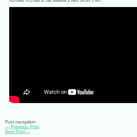
потому что мы и так живем у них за их счет.
Post navigation
←
Previous Post
Next Post
→