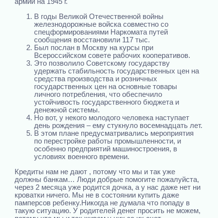
армии на 1945 г.
В годы Великой Отечественной войны
железнодорожные войска совместно со
спецформированиями Наркомата путей
сообщения восстановили 117 тыс.
Был послан в Москву на курсы при
Всероссийском совете рабочих кооперативов.
Это позволило Советскому государству
удержать стабильность государственных цен на
средства производства и розничных
государственных цен на основные товары
личного потребления, что обеспечило
устойчивость государственного бюджета и
денежной системы.
Но вот, у некого молодого человека наступает
день рождения – ему стукнуло восемнадцать лет.
В этом плане предусматривались мероприятия
по перестройке работы промышленности, и
особенно предприятий машиностроения, в
условиях военного времени.
Кредиты нам не дают , потому что мы и так уже
должны банкам… Люди добрые помогите пожалуйста,
через 2 месяца уже родится дочка, а у нас даже нет ни
кроватки ничего. Мы не в состоянии купить даже
памперсов ребенку.Никогда не думала что попаду в
такую ситуацию. У родителей денег просить не можем,