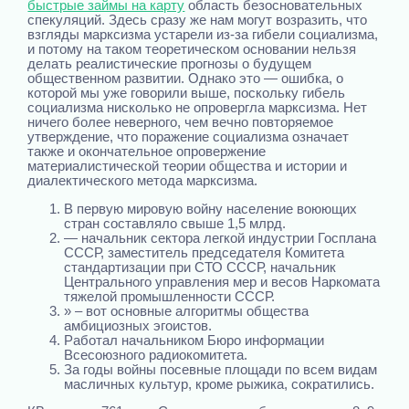
быстрые займы на карту
область безосновательных
спекуляций. Здесь сразу же нам могут возразить, что
взгляды марксизма устарели из-за гибели социализма,
и потому на таком теоретическом основании нельзя
делать реалистические прогнозы о будущем
общественном развитии. Однако это — ошибка, о
которой мы уже говорили выше, поскольку гибель
социализма нисколько не опровергла марксизма. Нет
ничего более неверного, чем вечно повторяемое
утверждение, что поражение социализма означает
также и окончательное опровержение
материалистической теории общества и истории и
диалектического метода марксизма.
В первую мировую войну население воюющих
стран составляло свыше 1,5 млрд.
— начальник сектора легкой индустрии Госплана
СССР, заместитель председателя Комитета
стандартизации при СТО СССР, начальник
Центрального управления мер и весов Наркомата
тяжелой промышленности СССР.
» – вот основные алгоритмы общества
амбициозных эгоистов.
Работал начальником Бюро информации
Всесоюзного радиокомитета.
За годы войны посевные площади по всем видам
масличных культур, кроме рыжика, сократились.