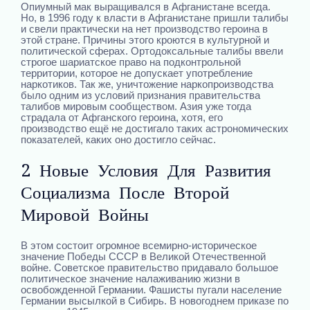
Опиумный мак выращивался в Афганистане всегда.
Но, в 1996 году к власти в Афганистане пришли талибы
и свели практически на нет производство героина в
этой стране. Причины этого кроются в культурной и
политической сферах. Ортодоксальные талибы ввели
строгое шариатское право на подконтрольной
территории, которое не допускает употребление
наркотиков. Так же, уничтожение наркопроизводства
было одним из условий признания правительства
талибов мировым сообществом. Азия уже тогда
страдала от Афганского героина, хотя, его
производство ещё не достигало таких астрономических
показателей, каких оно достигло сейчас.
2 Новые Условия Для Развития
Социализма После Второй
Мировой Войны
В этом состоит огромное всемирно-историческое
значение Победы СССР в Великой Отечественной
войне. Советское правительство придавало большое
политическое значение налаживанию жизни в
освобожденной Германии. Фашисты пугали население
Германии высылкой в Сибирь. В новогоднем приказе по