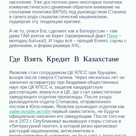
население. Уже достаточно рано некоторые политики
коммунистического движения обратили внимание на
сползание политики ВКП(б) под руководством Сталина
в своего рода социалистический национализм,
подвергая эту тенденцию критике.
А не то, упаси Бог, сделают как в Белоруссии – там
даже ГАИ взяток не берет (проверенный факт
Пеня
–
молодец Батька!). И тады всё – прощай Египет, сауны с
девочками, и форма размера XXL.
Где Взять Кредит В Казахстане
Яковлев стал сотрудником ЦК КПСС при Хрущёве,
вскоре после смерти Сталина. Через несколько лет он
закончил аспирантуру при Академии общественных
наук при ЦК КПСС и, защитив кандидатскую
диссертацию, вернулся в ЦК, где стал заместителем
заведующего отделом пропаганды. После ухода
руководителя отдела Степакова, отправленного
послом в Югославию, Яковлев руководил отделом как
займ онлайн актобе
первый заместитель, не будучи
официально назначен его заведующим. После того как
он в 1972 г. Опубликовал вызвавшую споры статью в
«Литературной газете», в которой резко критиковал
растущий национализм, антисемитизм и
великодержавный шовинизм, он был снят с этого поста