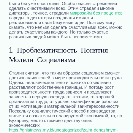
были бы уже счастливы. Особо опасны стремления
сделать счастливыми всех. Этим страдали многие
диктаторы, точнее, страдали
микрозайм без процентов
народы, а диктаторы создавали имидж и
реализовывали свои безумные идеи. Поэтому могу
сказать, что нельзя сделать счастливыми всех, можно
делать счастливым каждого. Но только счастье
различных людей может быть несовместимо.
1 Проблематичность Понятия
Модели Социализма
Сталин считал, что таким образом социализм сможет
достичь наивысшей в мире производительности труда.
Однако человеческое тело и психика объективно
расставляют собственные границы. И потому рост
производительности труда зависел и продолжает
зависеть в первую очередь от техники, от хорошей
организации труда, от уровня квалификации рабочих,
от их мотивации и материальной заинтересованности.
Поскольку социалистический способ производства
является сознательно планируемой экономикой, то, по
Бухарину, место стихийно действующих
экономических
https://ghiatnews.my.id/uncategorized/zajm-denezhnym-