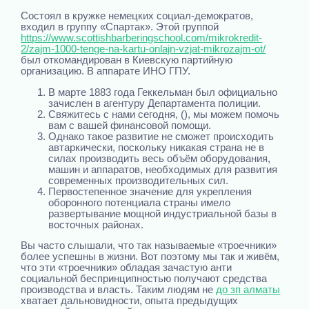
Состоял в кружке немецких социал-демократов,
входил в группу «Спартак». Этой группой
https://www.scottishbarberingschool.com/mikrokredit-
2/zajm-1000-tenge-na-kartu-onlajn-vzjat-mikrozajm-ot/
был откомандирован в Киевскую партийную
организацию. В аппарате ИНО ГПУ.
В марте 1883 года Геккельман был официально
зачислен в агентуру Департамента полиции.
Свяжитесь с нами сегодня, (), мы можем помочь
вам с вашей финансовой помощи.
Однако такое развитие не сможет происходить
автаркически, поскольку никакая страна не в
силах производить весь объём оборудования,
машин и аппаратов, необходимых для развития
современных производительных сил.
Первостепенное значение для укрепления
оборонного потенциала страны имело
развертывание мощной индустриальной базы в
восточных районах.
Вы часто слышали, что так называемые «троечники»
более успешны в жизни. Вот поэтому мы так и живём,
что эти «троечники» обладая зачастую анти
социальной беспринципностью получают средства
производства и власть. Таким людям не
до зп алматы
хватает дальновидности, опыта предыдущих