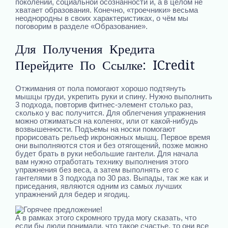
поколений, социальной осознанности и, а в целом не
хватает образования. Конечно, «троечники» весьма
неоднородны в своих характеристиках, о чём мы
поговорим в разделе «Образование».
Для Получения Кредита
Перейдите По Ссылке: ICredit
Отжимания от пола помогают хорошо подтянуть
мышцы груди, укрепить руки и спину. Нужно выполнить
3 подхода, повторив фитнес-элемент столько раз,
сколько у вас получится. Для облегчения упражнения
можно отжиматься на коленях, или от какой-нибудь
возвышенности. Подъемы на носки помогают
прорисовать рельеф икроножных мышц. Первое время
они выполняются стоя и без отягощений, позже можно
будет брать в руки небольшие гантели. Для начала
вам нужно отработать технику выполнения этого
упражнения без веса, а затем выполнять его с
гантелями в 3 подхода по 30 раз. Выпады, так же как и
приседания, являются одним из самых лучших
упражнений для бедер и ягодиц.
А в рамках этого скромного труда могу сказать, что
если бы люди понимали, что такое счастье, то они все