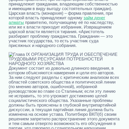
принадлежит гражданам, владеющим собственностью
и имеющим в виду выгоду состоятельных граждан).
Царская власть (монархия) – форма правления, при
которой власть принадлежит одному
займ денег
алматы
правителю, получающему её по наследству,
или же к власти приходит избранник. Извращением
царской власти является тирания. «Аристотель
разбирает проблему гражданства. Гражданин — это
участник государства, то есть участник суда
присяжных и народного собрания.
Документ состоит из довольно длинного введения, в
котором объясняются намерения и цели его авторов.
За ним следуют разделы с критическим анализом всех
областей советского общества и политической линии
(по мнению авторов, ошибочной), избранной
руководством во главе со Сталиным; если эту линию
не исправить, то это угрожает достижению целей
социалистического общества. Указанные проблемы
должны быть прояснены в глубокой внутрипартийной
дискуссии, а текущая партийная линия должна быть
изменена на основе устава. Политбюро ВКП(б) своим
решением запретило распространение этого документа
и тем самым отвергло возможность его обсуждения в
партии, что говорило о сознательном нарушении