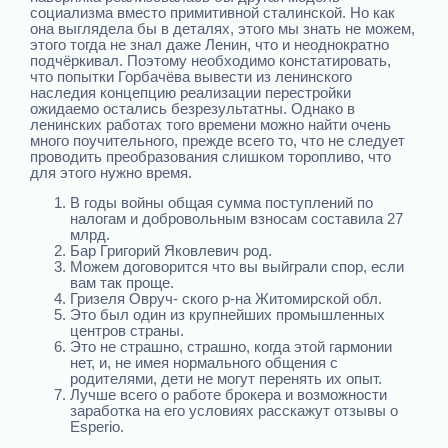
социализма вместо примитивной сталинской. Но как
она выглядела бы в деталях, этого мы знать не можем,
этого тогда не знал даже Ленин, что и неоднократно
подчёркивал. Поэтому необходимо констатировать,
что попытки Горбачёва вывести из ленинского
наследия концепцию реализации перестройки
ожидаемо остались безрезультатны. Однако в
ленинских работах того времени можно найти очень
много поучительного, прежде всего то, что не следует
проводить преобразования слишком торопливо, что
для этого нужно время.
В годы войны общая сумма поступлений по
налогам и добровольным взносам составила 27
млрд.
Бар Григорий Яковлевич род.
Можем договорится что вы выйграли спор, если
вам так проще.
Гризеля Овруч- ского р-на Житомирской обл.
Это был один из крупнейших промышленных
центров страны.
Это не страшно, страшно, когда этой гармонии
нет, и, не имея нормального общения с
родителями, дети не могут перенять их опыт.
Лучше всего о работе брокера и возможности
заработка на его условиях расскажут отзывы о
Esperio.