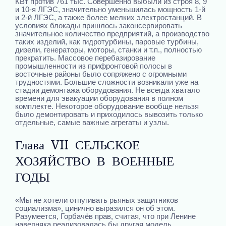
КВт против 761 тыс. Совершенно выбыли из строя 8, 9
и 10-я ЛГЭС, значительно уменьшилась мощность 1-й
и 2-й ЛГЭС, а также более мелких электростанций. В
условиях блокады пришлось законсервировать
значительное количество предприятий, а производство
таких изделий, как гидротурбины, паровые турбины,
дизели, генераторы, моторы, станки и т.п., полностью
прекратить. Массовое перебазирование
промышленности из прифронтовой полосы в
восточные районы было сопряжено с огромными
трудностями. Большие сложности возникали уже на
стадии демонтажа оборудования. Не всегда хватало
времени для эвакуации оборудования в полном
комплекте. Некоторое оборудование вообще нельзя
было демонтировать и приходилось вывозить только
отдельные, самые важные агрегаты и узлы.
Глава VII СЕЛЬСКОЕ
ХОЗЯЙСТВО В ВОЕННЫЕ
ГОДЫ
«Мы не хотели отпугивать рьяных защитников
социализма», цинично выразился он об этом.
Разумеется, Горбачёв прав, считая, что при Ленине
наверняка реализовалась бы другая модель