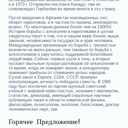
и в 1973 г. Отправлен послом в Канаду; там он
сопровождал Горбачёва во время визита в эту страну.
После введения в Афганистан коалиционных сил,
оборот наркотиков, и в частности героина, многократно
возрос. По некоторым данным более чем на 1000%!
История борьбы с алкоголем и наркотиками в целом
свидетельствует о том, что в нашем мире бизнес выше
законов, независимости государств и прав человека.
Международные организации по борьбе с трезвостью
возникли на много раньше, чем таковые по борьбе с
алкоголизмом и заручились поддержкой богатейших
людей мира. Сейчас первые ушли в тень, а вторые
пускают мыльные пузыри разговоров об алкоголизме в
то время, когда он пожирает жизни, а алкодиллеры
пожинают прибыли от спаивания целых народов.
Сухой закон в Европе, США, СССР проиграл
алкоголизации, алчность победила совесть. В 1985
году был исключен из партии крупный советский
учёный с мировой известностью, экономист-математик,
статистик, демограф, имеющий серьёзные научные
публикации также в области химической физики,
философии, политологии, экологии, богословия, доктор
экономических наук, зав.
Горячее Предложение!