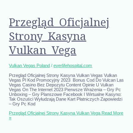
Przegląd Oficjalnej
Strony Kasyna
Vulkan Vega
Vulkan Vegas Poland
/
everlifehospital.com
Przegląd Oficjalnej Strony Kasyna Vulkan Vegas Vulkan
Vegas Pl Kod Promocyjny 2023 ️ Bonus Cod Do Vulcan Las
Vegas Casino Bez Depozytu Content Opinie U Vulkan
Vegas On The Internet 2023 Pierwsze Wrażenia – Gry Pc
Unboxing – Gry Planszowe Facebook I Wirtualne Kasyno:
Tak Oszuści Wyłudzają Dane Kart Płatniczych Zapowiedzi
– Gry Pc Kod
Przegląd Oficjalnej Strony Kasyna Vulkan Vega
Read More
»