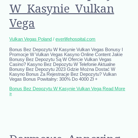
W Kasynie Vulkan
Vega
Vulkan Vegas Poland
/
everlifehospital.com
Bonus Bez Depozytu W Kasynie Vulkan Vegas Bonusy I
Promocje W Vulkan Vegas Kasyno Online Content Jakie
Bonusy Bez Depozytu Są W Ofercie Vulkan Vegas
Casino? Kasyno Bez Depozytu W Telefonie Aktualne
Bonusy Bez Depozytu 2023 Gdzie Można Dostać W
Kasyno Bonus Za Rejestracje Bez Depozytu? Vulkan
Vegas Bonus Powitalny: 300% Do 4000 Zł +
Bonus Bez Depozytu W Kasynie Vulkan Vega
Read More
»