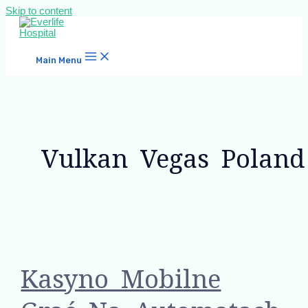
Skip to content
Main Menu
Vulkan Vegas Poland
Kasyno Mobilne