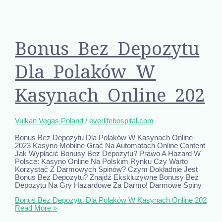
Bonus Bez Depozytu
Dla Polaków W
Kasynach Online 202
Vulkan Vegas Poland
/
everlifehospital.com
Bonus Bez Depozytu Dla Polaków W Kasynach Online
2023 Kasyno Mobilne Grać Na Automatach Online Content
Jak Wypłacić Bonusy Bez Depozytu? Prawo A Hazard W
Polsce: Kasyno Online Na Polskim Rynku Czy Warto
Korzystać Z Darmowych Spinów? Czym Dokładnie Jest
Bonus Bez Depozytu? Znajdź Ekskluzywne Bonusy Bez
Depozytu Na Gry Hazardowe Za Darmo! Darmowe Spiny
Bonus Bez Depozytu Dla Polaków W Kasynach Online 202
Read More »