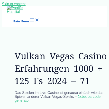
Skip to content
Main Menu
Vulkan Vegas Casino
Erfahrungen 1000 +
125 Fs 2024 – 71
Das Spielen im Live-Casino ist genauso einfach wie das
Spielen anderer Vulkan Vegas-Spiele. –
1xbet barcode
generator