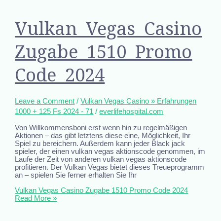
Vulkan Vegas Casino
Zugabe 1510 Promo
Code 2024
Leave a Comment
/
Vulkan Vegas Casino » Erfahrungen
1000 + 125 Fs 2024 - 71
/
everlifehospital.com
Von Willkommensboni erst wenn hin zu regelmäßigen
Aktionen – das gibt letztens diese eine, Möglichkeit, Ihr
Spiel zu bereichern. Außerdem kann jeder Black jack
spieler, der einen vulkan vegas aktionscode genommen, im
Laufe der Zeit von anderen vulkan vegas aktionscode
profitieren. Der Vulkan Vegas bietet dieses Treueprogramm
an – spielen Sie ferner erhalten Sie Ihr
Vulkan Vegas Casino Zugabe 1510 Promo Code 2024
Read More »