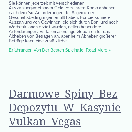
Sie können jederzeit mit verschiedenen
Auszahlungsmethoden Geld vom Ihrem Konto abheben,
nachdem Sie Anforderungen der Allgemeinen
Geschäftsbedingungen erfüllt haben. Für die schnelle
Auszahlung von Gewinnen, die sich durch Boni und noch
Werbeaktionen erzielt wurden, gelten besondere
Anforderungen. Es fallen allerdings Gebühren für das
Abheben von Beträgen an, aber beim Abheben größerer
Beträge kann eine zusätzliche
Erfahrungen Von Der Besten Spielhalle!
Read More »
Darmowe Spiny Bez
Depozytu W Kasynie
Vulkan Vegas