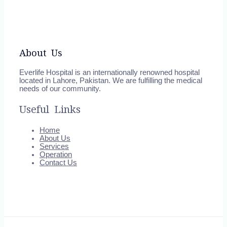
About Us
Everlife Hospital is an internationally renowned hospital
located in Lahore, Pakistan. We are fulfilling the medical
needs of our community.
Useful Links
Home
About Us
Services
Operation
Contact Us