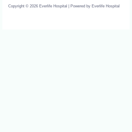
Copyright © 2026 Everlife Hospital | Powered by Everlife Hospital