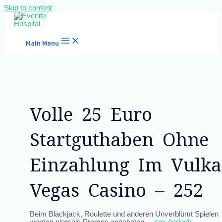
Skip to content
Main Menu
Volle 25 Euro
Startguthaben Ohne
Einzahlung Im Vulk
Vegas Casino – 252
Beim Blackjack, Roulette und anderen Unverblümt Spielen