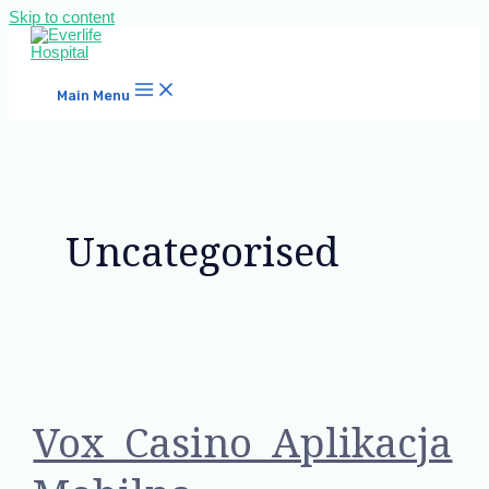
Skip to content
Main Menu
Uncategorised
Vox Casino Aplikacja