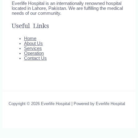
Everlife Hospital is an internationally renowned hospital
located in Lahore, Pakistan. We are fulfilling the medical
needs of our community.
Useful Links
Home
About Us
Services
Operation
Contact Us
Copyright © 2026 Everlife Hospital | Powered by Everlife Hospital