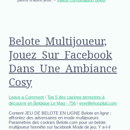
pleins d’autre jeux. –
valeur combinaison poker
Belote Multijoueur,
Jouez Sur Facebook
Dans Une Ambiance
Cosy
Leave a Comment
/
Top 5 des casinos terrestres à
découvrir en Belgique Le Mag - 756
/
everlifehospital.com
Content JEU DE BELOTE EN LIGNE Belote en ligne :
affrontez des adversaires en mode multijoueurs
Paramètres des cookies Belote.com pour un belote
multijoueur honnête sur facebook Mode de jeu: Y a-t-il