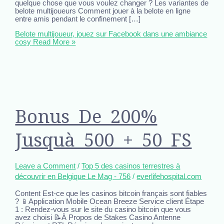
quelque chose que vous voulez changer ? Les variantes de
belote multijoueurs Comment jouer à la belote en ligne
entre amis pendant le confinement […]
Belote multijoueur, jouez sur Facebook dans une ambiance
cosy
Read More »
Bonus De 200%
Jusquà 500 + 50 FS
Leave a Comment
/
Top 5 des casinos terrestres à
découvrir en Belgique Le Mag - 756
/
everlifehospital.com
Content Est-ce que les casinos bitcoin français sont fiables
? 📱Application Mobile Ocean Breeze Service client Étape
1 : Rendez-vous sur le site du casino bitcoin que vous
avez choisi 📝À Propos de Stakes Casino Antenne