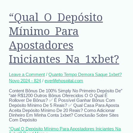
“Qual O Depósito
Mínimo Para
Apostadores
Iniciantes Na 1xbet?
Leave a Comment
/
Quanto Tempo Demora Saque 1xbet?
Novo 2024 - 824
/
everlifehospital.com
Content Bônus De 100% Simply No Primeiro Depósito De”
“até R$1200 Outros Bônus Oferecidos O O Qual É
Rollover De Bônus? ✅ É Possível Ganhar Bônus Com
Depósito Mínimo De 5 Reais? ✅ Qual Casa Para Aposta
Aceita Depósito Mínimo De 20 Reais? Como Adicionar
Dinheiro Em Minha Conta 1xbet? Conclusão Sobre Sites
Com Depósito
“Qual O Depósito Mínimo Para Apostadores Iniciantes Na