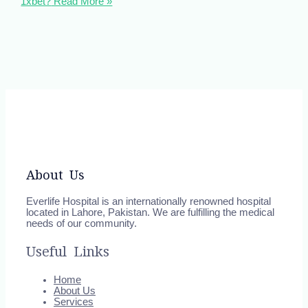
1xbet?
Read More »
About Us
Everlife Hospital is an internationally renowned hospital
located in Lahore, Pakistan. We are fulfilling the medical
needs of our community.
Useful Links
Home
About Us
Services