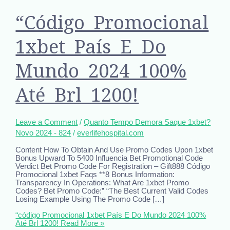
“código Promocional
1xbet País E Do
Mundo 2024 100%
Até Brl 1200!
Leave a Comment
/
Quanto Tempo Demora Saque 1xbet?
Novo 2024 - 824
/
everlifehospital.com
Content How To Obtain And Use Promo Codes Upon 1xbet
Bonus Upward To 5400 Influencia Bet Promotional Code
Verdict Bet Promo Code For Registration – Gift888 Código
Promocional 1xbet Faqs **8 Bonus Information:
Transparency In Operations: What Are 1xbet Promo
Codes? Bet Promo Code:” “The Best Current Valid Codes
Losing Example Using The Promo Code […]
“código Promocional 1xbet País E Do Mundo 2024 100%
Até Brl 1200!
Read More »