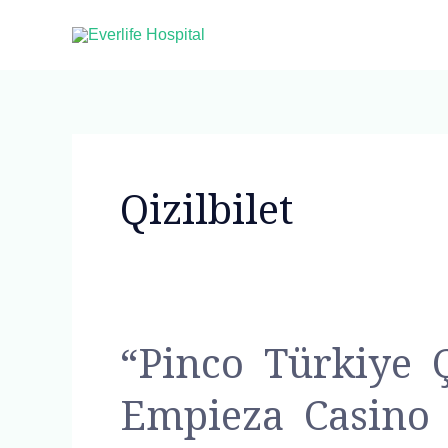
Skip
to
content
Qizilbilet
“pinco
“pinco Türkiye 
Türkiye
Empieza Casino
Çevrimiçi
Kumar