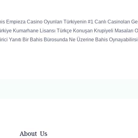
his Empieza Casino Oyunları Türkiyenin #1 Canlı Casinoları G
rkiye Kumarhane Lisansı Türkçe Konuşan Krupiyeli Masaları Ola
irici Yanıtı Bir Bahis Bürosunda Ne Üzerine Bahis Oynayabilirsi
About Us