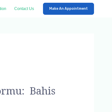
tion
Contact Us
Make An Appointment
ormu: Bahis