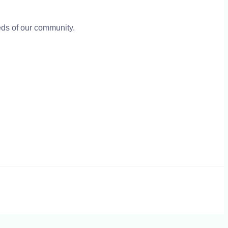
eeds of our community.