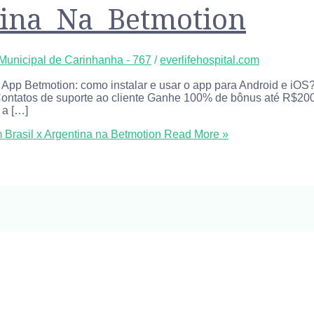
tina Na Betmotion
 Municipal de Carinhanha - 767
/
everlifehospital.com
 App Betmotion: como instalar e usar o app para Android e iO
ontatos de suporte ao cliente Ganhe 100% de bônus até R$200 
 a […]
Brasil x Argentina na Betmotion
Read More »