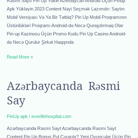
Rəsmi Saytı Pin Up Yukle Azerbaycan Android Üçün Pinup
Sayt
Apk Yükləyin 2023 Content Nəyi Seçmək Lazımdır: Saytın
Mobil Versiyası Və Ya Bir Tətbiq? Pin Up Mobil Proqramının
Üstünlükləri Proqramı Android-də Necə Quraşdırmaq Olar
Pin-up Kazinosu Üçün Promo Kodu Pin Up Casino Android-
də Necə Qurulur Şirkət Haqqında
Read More »
Azərbaycanda
Azərbaycanda Rəsmi
Rəsmi
Say
Say
PinUp apk
/
everlifehospital.com
Azərbaycanda Rəsmi Sayt Azərbaycanda Rəsmi Sayt
Content Pin Up Bonus Pul Çıxarılır? Yeni Oyunçular Üçün Pin