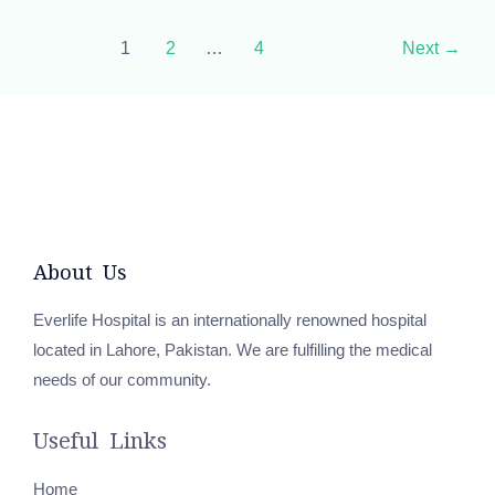
1
2
…
4
Next
→
About Us
Everlife Hospital is an internationally renowned hospital
located in Lahore, Pakistan. We are fulfilling the medical
needs of our community.
Useful Links
Home