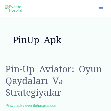
Skip
Main
to
Men
content
Post
pagination
PinUp Apk
Pin-
Pin-Up Aviator: Oyun
up
Qaydaları Və
Aviator:
Oyun
Strategiyalar
Qaydaları
Və
PinUp apk
/
everlifehospital.com
Strategiyalar