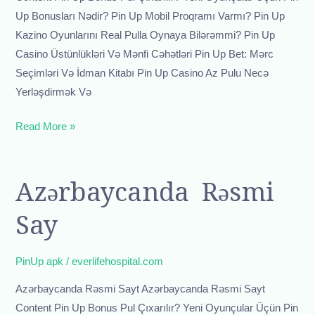
Up Bonusları Nədir? Pin Up Mobil Proqramı Varmı? Pin Up
Kazino Oyunlarını Real Pulla Oynaya Bilərəmmi? Pin Up
Casino Üstünlükləri Və Mənfi Cəhətləri Pin Up Bet: Mərc
Seçimləri Və İdman Kitabı Pin Up Casino Az Pulu Necə
Yerləşdirmək Və
Read More »
Azərbaycanda
Azərbaycanda Rəsmi
Rəsmi
Say
Say
PinUp apk
/
everlifehospital.com
Azərbaycanda Rəsmi Sayt Azərbaycanda Rəsmi Sayt
Content Pin Up Bonus Pul Çıxarılır? Yeni Oyunçular Üçün Pin