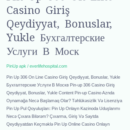
Up
Casino Giriş
306
On
Qeydiyyat, Bonuslar,
Line
Casino
Yukle Бухгалтерские
Giriş
Qeydiyyat,
Услуги В Моск
Bonuslar,
Yukle
PinUp apk
/
everlifehospital.com
Бухгалтерские
Pin Up 306 On Line Casino Giriş Qeydiyyat, Bonuslar, Yukle
Услуги
Бухгалтерские Услуги В Москв Pin-up 306 Casino Giriş
В
Qeydiyyat, Bonuslar, Yukle Content Pin-up Casino Aznda
Моск
Oynamağa Necə Başlamaq Olar? Təhlükəsizlik Və Lisenziya
Pin Up Pul Qoyuluşları: Pin Up Onlayn Kazinoda Uduşlarımı
Necə Çıxara Bilərəm? Çıxarma, Giriş Və Saytda
Qeydiyyatdan Keçməklə Pin Up Online Casino Onlayn