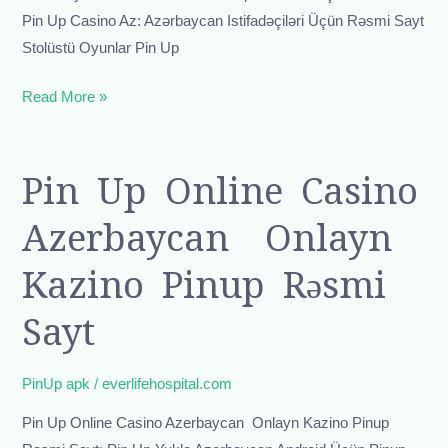
Pin Up Casino Az: Azərbaycan Istifadəçiləri Üçün Rəsmi Sayt
Stolüstü Oyunlar Pin Up
Read More »
Pin
Pin Up Online Casino
Up
Azerbaycan ️ Onlayn
Online
Casino
Kazino Pinup Rəsmi
Azerbaycan
Sayt
Onlayn
Kazino
PinUp apk
/
everlifehospital.com
Pinup
Pin Up Online Casino Azerbaycan ️ Onlayn Kazino Pinup
Rəsmi