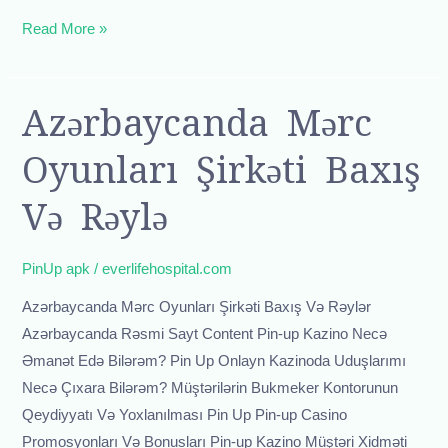
Read More »
Azərbaycanda
Azərbaycanda Mərc
Mərc
Oyunları Şirkəti Baxış
Oyunları
Şirkəti
Və Rəylə
Baxış
Və
PinUp apk
/
everlifehospital.com
Rəylə
Azərbaycanda Mərc Oyunları Şirkəti Baxış Və Rəylər
Azərbaycanda Rəsmi Sayt Content Pin-up Kazino Necə
Əmanət Edə Bilərəm? Pin Up Onlayn Kazinoda Uduşlarımı
Necə Çıxara Bilərəm? Müştərilərin Bukmeker Kontorunun
Qeydiyyatı Və Yoxlanılması Pin Up Pin-up Casino
Promosyonları Və Bonusları Pin-up Kazino Müştəri Xidməti