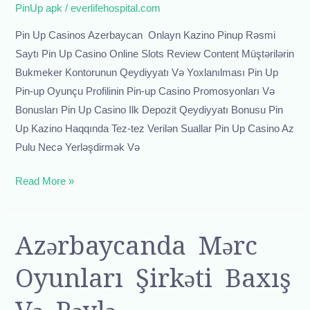
PinUp apk
/
everlifehospital.com
Rəsmi
Pin Up Casinos Azerbaycan ️ Onlayn Kazino Pinup Rəsmi
Sayt
Saytı Pin Up Casino Online Slots Review Content Müştərilərin
Bukmeker Kontorunun Qeydiyyatı Və Yoxlanılması Pin Up
Pin-up Oyunçu Profilinin Pin-up Casino Promosyonları Və
Bonusları Pin Up Casino Ilk Depozit Qeydiyyatı Bonusu Pin
Up Kazino Haqqında Tez-tez Verilən Suallar Pin Up Casino Az
Pulu Necə Yerləşdirmək Və
Read More »
Azərbaycanda
Azərbaycanda Mərc
Mərc
Oyunları Şirkəti Baxış
Oyunları
Şirkəti