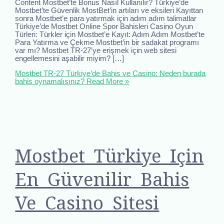
Content Mostbet’te Bonus Nasıl Kullanılır? Türkiye’de
Mostbet’te Güvenlik MostBet’in artıları ve eksileri Kayıttan
sonra Mostbet’e para yatırmak için adım adım talimatlar
Türkiye’de Mostbet Online Spor Bahisleri Casino Oyun
Türleri: Türkler için Mostbet’e Kayıt: Adım Adım Mostbet’te
Para Yatırma ve Çekme Mostbet’in bir sadakat programı
var mı? Mostbet TR-27’ye erişmek için web sitesi
engellemesini aşabilir miyim? […]
Mostbet TR-27 Türkiye’de Bahis ve Casino: Neden burada
bahis oynamalısınız?
Read More »
Mostbet Türkiye Için
En Güvenilir Bahis
Ve Casino Sitesi