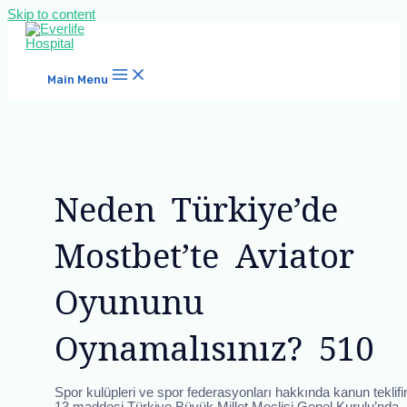
Skip to content
Main Menu
Neden Türkiye’de
Mostbet’te Aviator
Oyununu
Oynamalısınız? 510
Spor kulüpleri ve spor federasyonları hakkında kanun teklifi