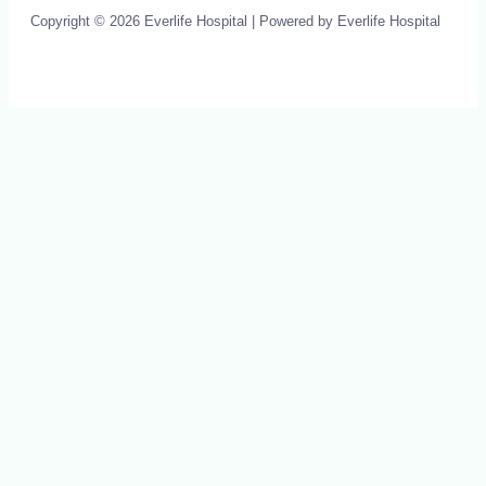
Copyright © 2026 Everlife Hospital | Powered by Everlife Hospital