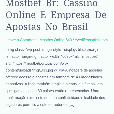
Mostbet Br: Cassino
Br:
Online E Empresa De
Cassino
Online
Apostas No Brasil
E
Empresa
Leave a Comment
/
Mostbet Online 643
/
everlifehospital.com
De
Apostas
<img class=’wp-post-image’ style=’display: block;margin-
No
left:auto;margin-right:auto;’ width=”609px” alt=”most bet”
Brasil
src=”https://mostbetportugal.com/wp-
content/uploads/img/1/33.jpg”/> <p>A incapere de apostas
oferece acesso a apostas em também de 40 modalidades
esportivas. A linha também ampla é a carry out futebol, em
que ligas de quase 80 países estão representadas. Uma
confirmação excelente de uma confiabilidade e lealdade dos
jogadores permitiu a este corredor de […]