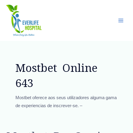
Skip
Main
to
Men
content
Mostbet Online
643
Mostbet oferece aos seus utilizadores alguma gama
de experiencias de inscrever-se. –
Mostbet