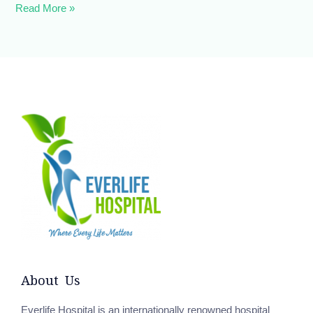
Read More »
About Us
Everlife Hospital is an internationally renowned hospital