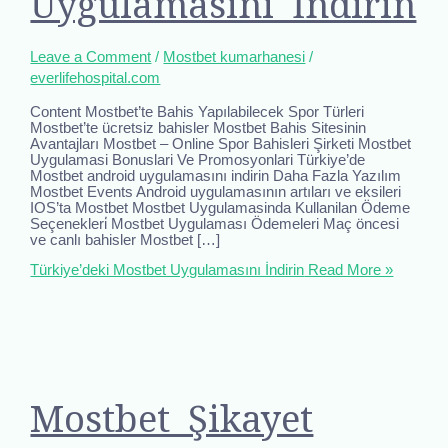
Uygulamasını İndirin
Leave a Comment
/
Mostbet kumarhanesi
/
everlifehospital.com
Content Mostbet’te Bahis Yapılabilecek Spor Türleri
Mostbet’te ücretsiz bahisler Mostbet Bahis Sitesinin
Avantajları Mostbet – Online Spor Bahisleri Şirketi Mostbet
Uygulamasi Bonuslari Ve Promosyonlari Türkiye’de
Mostbet android uygulamasını indirin Daha Fazla Yazılım
Mostbet Events Android uygulamasının artıları ve eksileri
IOS’ta Mostbet Mostbet Uygulamasinda Kullanilan Ödeme
Seçenekleri̇ Mostbet Uygulaması Ödemeleri Maç öncesi
ve canlı bahisler Mostbet […]
Türkiye’deki Mostbet Uygulamasını İndirin
Read More »
Mostbet Şikayet