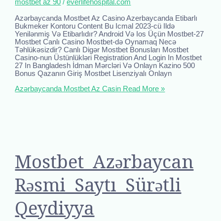
mostbet az 90
/
everlifehospital.com
Azərbaycanda Mostbet Az Casino Azerbaycanda Etibarlı
Bukmeker Kontoru Content Bu Icmal 2023-cü Ildə
Yenilənmiş Və Etibarlıdır? Android Və Ios Üçün Mostbet-27
Mostbet Canlı Casino Mostbet-də Oynamaq Necə
Təhlükəsizdir? Canlı Digər Mostbet Bonusları Mostbet
Casino-nun Üstünlükləri Registration And Login In Mostbet
27 In Bangladesh İdman Mərcləri Və Onlayn Kazino 500
Bonus Qazanın Giriş Mostbet Lisenziyalı Onlayn
Azərbaycanda Mostbet Az Casin
Read More »
Mostbet Azərbaycan
Rəsmi Saytı Sürətli
Qeydiyya