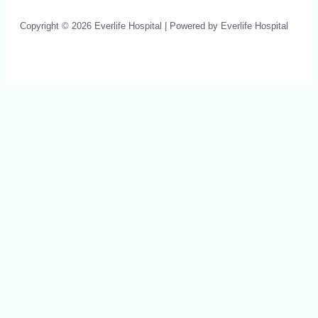
Copyright © 2026 Everlife Hospital | Powered by Everlife Hospital