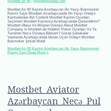
mostbet az 90
/
everlifehospital.com
Mostbet Az-90 Kazino Azerbaycan Ən Yaxşı Bukmeyker
Rəsmi Saytı Mostbet, Azərbaycanda Ən Yaxşı Onlayn
Kazinolardan Biri Content Mostbet Kazino Oyunları
Seçimləri Mostbet Kazinosu Azərbaycanda Qanunidirmi?
Mostbet Əlavə Və Müştəri Dəstəyi About Mostbet
Company In Mostbet-də Holdem Poker Oyunları Və Ya
Turnirləri Necə Oynaya Bilərəm? Sosial Şəbəkələr
Vasitəsilə Azərbaycanda İdman Üçün Onlayn Mostbet
Bukmeker Şirkəti Mobil
Mostbet Az-90 Kazino Azerbaycan Ən Yaxşı Bukmeyker
Rəsmi Sayt
Read More »
Mostbet Aviator
Azərbaycan Necə Pul