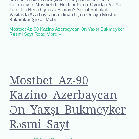
Company In Mostbet-də Holdem Poker Oyunları Və Ya
Turnirləri Necə Oynaya Bilərəm? Sosial Şəbəkələr
Vasitəsilə Azərbaycanda İdman Üçün Onlayn Mostbet
Bukmeker Şirkəti Mobil
Mostbet Az-90 Kazino Azerbaycan Ən Yaxşı Bukmeyker
Rəsmi Sayt
Read More »
Mostbet Az-90
Kazino Azerbaycan
Ən Yaxşı Bukmeyker
Rəsmi Sayt