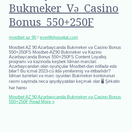
Bukmeker Və Casino
Bonus 550+250F
mostbet az 90
/
everlifehospital.com
Mostbet AZ 90 Azərbaycanda Bukmeker və Casino Bonus
550+250FS Mostbet-AZ90 Bukmeker və Kazino
Azərbaycanda Bonus 550+250FS Content Loyallıq
proqramı və kazinoda keşbek İdman mərcləri
Azərbaycandan olan oyunçular Mostbet-dən istifadə edə
bilər? Bu icmal 2023-cü ildə yenilənmiş və etibarlıdır?
İdman turnirləri və mərc oyunları Bukmeker kontorunun
rəsmi saytında necə qeydiyyatdan keçmək olar 🖥 Şirkətin
hər hansı
Mostbet AZ 90 Azərbaycanda Bukmeker və Casino Bonus
550+250F
Read More »