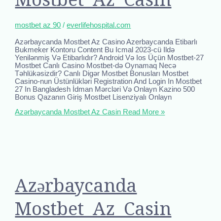
mostbet az 90
/
everlifehospital.com
Azərbaycanda Mostbet Az Casino Azerbaycanda Etibarlı
Bukmeker Kontoru Content Bu Icmal 2023-cü Ildə
Yenilənmiş Və Etibarlıdır? Android Və Ios Üçün Mostbet-27
Mostbet Canlı Casino Mostbet-də Oynamaq Necə
Təhlükəsizdir? Canlı Digər Mostbet Bonusları Mostbet
Casino-nun Üstünlükləri Registration And Login In Mostbet
27 In Bangladesh İdman Mərcləri Və Onlayn Kazino 500
Bonus Qazanın Giriş Mostbet Lisenziyalı Onlayn
Azərbaycanda Mostbet Az Casin
Read More »
Azərbaycanda
Mostbet Az Casin