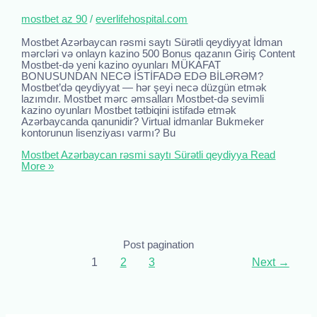
mostbet az 90
/
everlifehospital.com
Mostbet Azərbaycan rəsmi saytı Sürətli qeydiyyat İdman
mərcləri və onlayn kazino 500 Bonus qazanın Giriş Content
Mostbet-də yeni kazino oyunları MÜKAFAT
BONUSUNDAN NECƏ İSTİFADƏ EDƏ BİLƏRƏM?
Mostbet’də qeydiyyat — hər şeyi necə düzgün etmək
lazımdır. Mostbet mərc əmsalları Mostbet-də sevimli
kazino oyunları Mostbet tətbiqini istifadə etmək
Azərbaycanda qanunidir? Virtual idmanlar Bukmeker
kontorunun lisenziyası varmı? Bu
Mostbet Azərbaycan rəsmi saytı Sürətli qeydiyya
Read
More »
Post pagination
1
2
3
Next
→