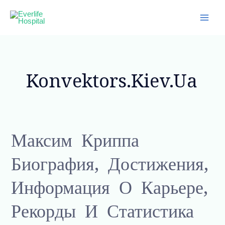
Skip
Main
to
Men
content
Konvektors.kiev.ua
Максим
Максим Криппа
Криппа
Биография, Достижения,
Биография,
достижения,
Информация О Карьере,
информация
о
Рекорды И Статистика
карьере,