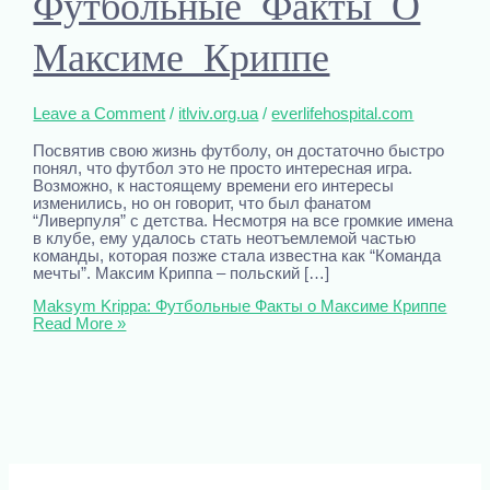
Футбольные Факты О
Максиме Криппе
Leave a Comment
/
itlviv.org.ua
/
everlifehospital.com
Посвятив свою жизнь футболу, он достаточно быстро
понял, что футбол это не просто интересная игра.
Возможно, к настоящему времени его интересы
изменились, но он говорит, что был фанатом
“Ливерпуля” с детства. Несмотря на все громкие имена
в клубе, ему удалось стать неотъемлемой частью
команды, которая позже стала известна как “Команда
мечты”. Максим Криппа – польский […]
Maksym Krippa: Футбольные Факты о Максиме Криппе
Read More »