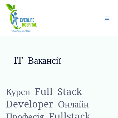
Skip
Main
to
Men
content
IT Вакансії
Курси
Курси Full Stack
Full
Developer Онлайн
Stack
developer
Професія Fullstack
онлайн