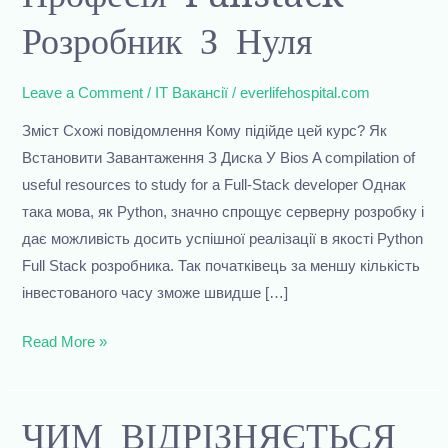
Професія
Розробник З Нуля
fullstack
розробник
Leave a Comment
/
IT Вакансії
/
everlifehospital.com
з
Зміст Схожі повідомлення Кому підійде цей курс? Як
нуля
Встановити Завантаження З Диска У Bios A compilation of
useful resources to study for a Full-Stack developer Однак
така мова, як Python, значно спрощує серверну розробку і
дає можливість досить успішної реалізації в якості Python
Full Stack розробника. Так початківець за меншу кількість
інвестованого часу зможе швидше […]
Read More »
ЧИМ
ЧИМ ВІДРІЗНЯЄТЬСЯ