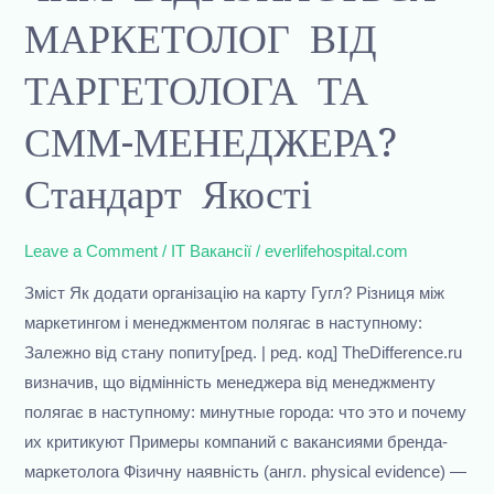
ВІДРІЗНЯЄТЬСЯ
МАРКЕТОЛОГ ВІД
МАРКЕТОЛОГ
ВІД
ТАРГЕТОЛОГА ТА
ТАРГЕТОЛОГА
ТА
СММ-МЕНЕДЖЕРА?
СММ-
МЕНЕДЖЕРА?
Стандарт Якості
Стандарт
Якості
Leave a Comment
/
IT Вакансії
/
everlifehospital.com
Зміст Як додати організацію на карту Гугл? Різниця між
маркетингом і менеджментом полягає в наступному:
Залежно від стану попиту[ред. | ред. код] TheDifference.ru
визначив, що відмінність менеджера від менеджменту
полягає в наступному: минутные города: что это и почему
их критикуют Примеры компаний с вакансиями бренда-
маркетолога Фізичну наявність (англ. physical evidence) —