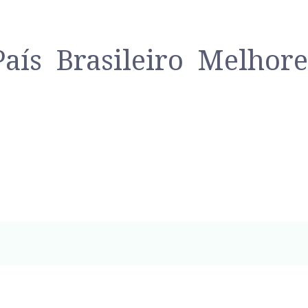
aís Brasileiro Melhore