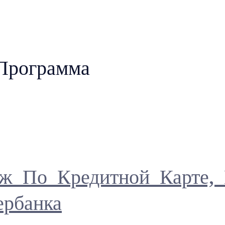
Программа
еж По Кредитной Карте
рбанка