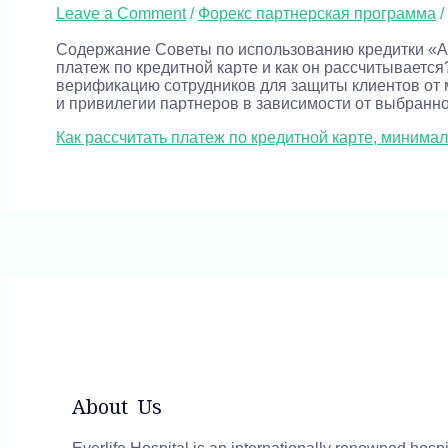
Leave a Comment
/
Форекс партнерская программа
/
Содержание Советы по использованию кредитки «Ал
платеж по кредитной карте и как он рассчитывает
верификацию сотрудников для защиты клиентов от
и привилегии партнеров в зависимости от выбранног
Как рассчитать платеж по кредитной карте, минима
About Us