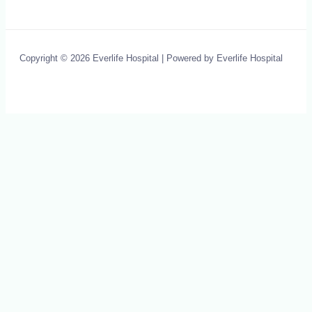
Copyright © 2026 Everlife Hospital | Powered by Everlife Hospital