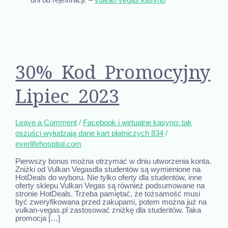
dni od rejestracji. –
vulkan vegas kasyno
30% Kod Promocyjny
Lipiec 2023
Leave a Comment
/
Facebook i wirtualne kasyno: tak
oszuści wyłudzają dane kart płatniczych 834
/
everlifehospital.com
Pierwszy bonus można otrzymać w dniu utworzenia konta.
Zniżki od Vulkan Vegasdla studentów są wymienione na
HotDeals do wyboru. Nie tylko oferty dla studentów, inne
oferty sklepu Vulkan Vegas są również podsumowane na
stronie HotDeals. Trzeba pamiętać, że tożsamość musi
być zweryfikowana przed zakupami, potem można już na
vulkan-vegas.pl zastosować zniżkę dla studentów. Taka
promocja […]