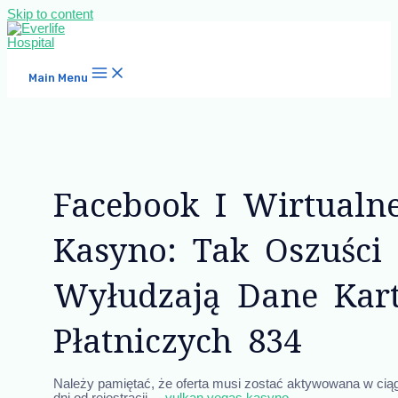
Skip to content
Main Menu
Facebook I Wirtualn
Kasyno: Tak Oszuści
Wyłudzają Dane Kar
Płatniczych 834
Należy pamiętać, że oferta musi zostać aktywowana w cią