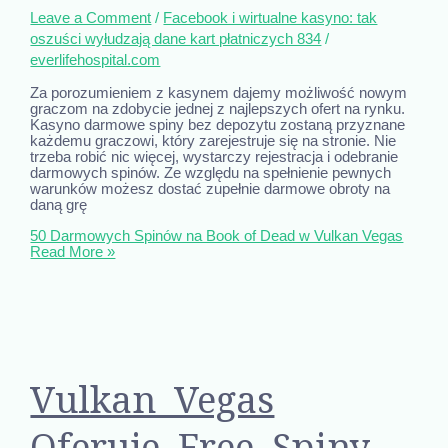
Leave a Comment
/
Facebook i wirtualne kasyno: tak
oszuści wyłudzają dane kart płatniczych 834
/
everlifehospital.com
Za porozumieniem z kasynem dajemy możliwość nowym
graczom na zdobycie jednej z najlepszych ofert na rynku.
Kasyno darmowe spiny bez depozytu zostaną przyznane
każdemu graczowi, który zarejestruje się na stronie. Nie
trzeba robić nic więcej, wystarczy rejestracja i odebranie
darmowych spinów. Ze względu na spełnienie pewnych
warunków możesz dostać zupełnie darmowe obroty na
daną grę
50 Darmowych Spinów na Book of Dead w Vulkan Vegas
Read More »
Vulkan Vegas
Oferuje Free Spiny