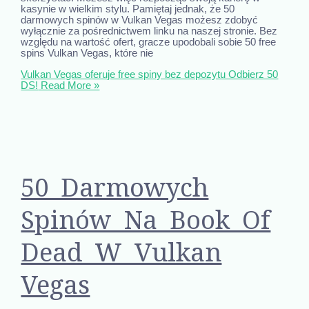
kasynie w wielkim stylu. Pamiętaj jednak, że 50
darmowych spinów w Vulkan Vegas możesz zdobyć
wyłącznie za pośrednictwem linku na naszej stronie. Bez
względu na wartość ofert, gracze upodobali sobie 50 free
spins Vulkan Vegas, które nie
Vulkan Vegas oferuje free spiny bez depozytu Odbierz 50
DS!
Read More »
50 Darmowych
Spinów Na Book Of
Dead W Vulkan
Vegas