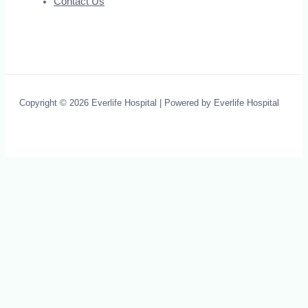
Contact Us
Copyright © 2026 Everlife Hospital | Powered by Everlife Hospital