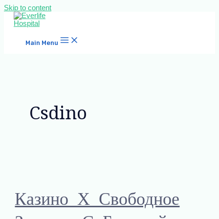
Skip to content
Main Menu
Csdino
Казино Х Свободное