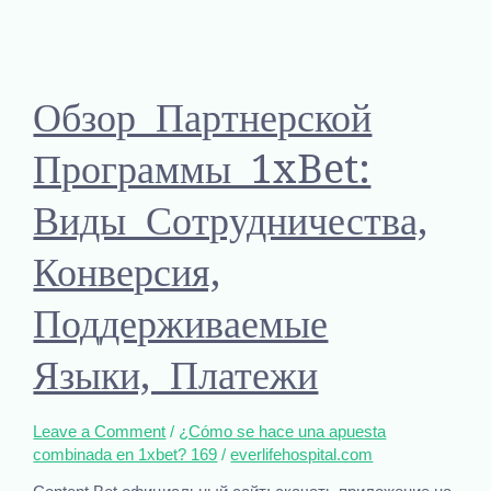
Обзор Партнерской
Программы 1xBet:
Виды Сотрудничества,
Конверсия,
Поддерживаемые
Языки, Платежи
Leave a Comment
/
¿Cómo se hace una apuesta
combinada en 1xbet? 169
/
everlifehospital.com