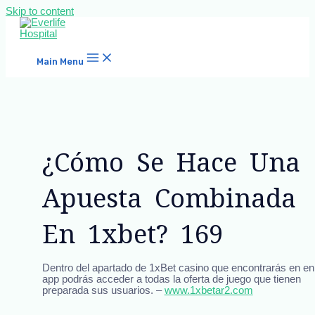
Skip to content
Main Menu
¿Cómo Se Hace Una
Apuesta Combinada
En 1xbet? 169
Dentro del apartado de 1xBet casino que encontrarás en en
app podrás acceder a todas la oferta de juego que tienen
preparada sus usuarios. –
www.1xbetar2.com