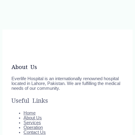
About Us
Everlife Hospital is an internationally renowned hospital
located in Lahore, Pakistan. We are fulfilling the medical
needs of our community.
Useful Links
Home
About Us
Services
Operation
Contact Us