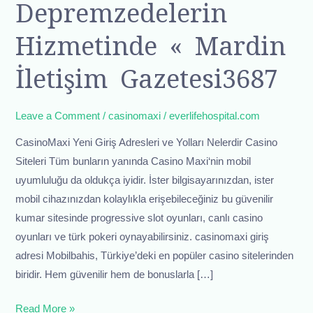
hizmetinde
Depremzedelerin
«
Hizmetinde « Mardin
Mardin
İletişim
İletişim Gazetesi3687
Gazetesi3687
Leave a Comment
/
casinomaxi
/
everlifehospital.com
CasinoMaxi Yeni Giriş Adresleri ve Yolları Nelerdir Casino
Siteleri Tüm bunların yanında Casino Maxi‘nin mobil
uyumluluğu da oldukça iyidir. İster bilgisayarınızdan, ister
mobil cihazınızdan kolaylıkla erişebileceğiniz bu güvenilir
kumar sitesinde progressive slot oyunları, canlı casino
oyunları ve türk pokeri oynayabilirsiniz. casinomaxi giriş
adresi Mobilbahis, Türkiye’deki en popüler casino sitelerinden
biridir. Hem güvenilir hem de bonuslarla […]
Read More »