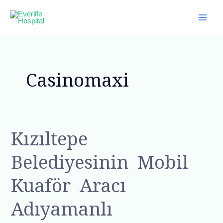
Skip
Main
to
Men
content
Casinomaxi
Kızıltepe
Kızıltepe
Belediyesinin
Belediyesinin Mobil
mobil
kuaför
Kuaför Aracı
aracı
Adıyamanlı
Adıyamanlı
depremzedelerin