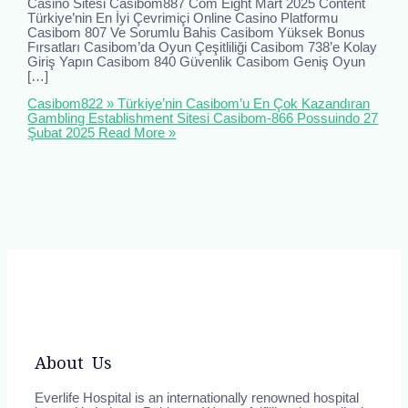
Casino Sitesi Casibom887 Com Eight Mart 2025 Content
Türkiye’nin En İyi Çevrimiçi Online Casino Platformu
Casibom 807 Ve Sorumlu Bahis Casibom Yüksek Bonus
Fırsatları Casibom’da Oyun Çeşitliliği Casibom 738’e Kolay
Giriş Yapın Casibom 840 Güvenlik Casibom Geniş Oyun
[…]
Casibom822 » Türkiye’nin Casibom’u En Çok Kazandıran
Gambling Establishment Sitesi Casibom-866 Possuindo 27
Şubat 2025
Read More »
About Us
Everlife Hospital is an internationally renowned hospital