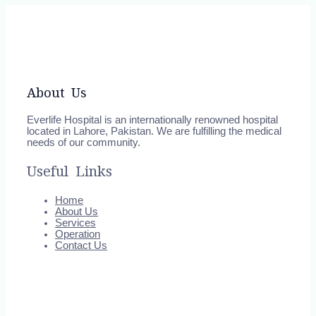
About Us
Everlife Hospital is an internationally renowned hospital
located in Lahore, Pakistan. We are fulfilling the medical
needs of our community.
Useful Links
Home
About Us
Services
Operation
Contact Us