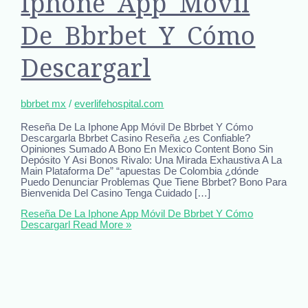
Iphone App Móvil
De Bbrbet Y Cómo
Descargarl
bbrbet mx
/
everlifehospital.com
Reseña De La Iphone App Móvil De Bbrbet Y Cómo
Descargarla Bbrbet Casino Reseña ¿es Confiable?
Opiniones Sumado A Bono En Mexico Content Bono Sin
Depósito Y Asi Bonos Rivalo: Una Mirada Exhaustiva A La
Main Plataforma De” “apuestas De Colombia ¿dónde
Puedo Denunciar Problemas Que Tiene Bbrbet? Bono Para
Bienvenida Del Casino Tenga Cuidado […]
Reseña De La Iphone App Móvil De Bbrbet Y Cómo
Descargarl
Read More »