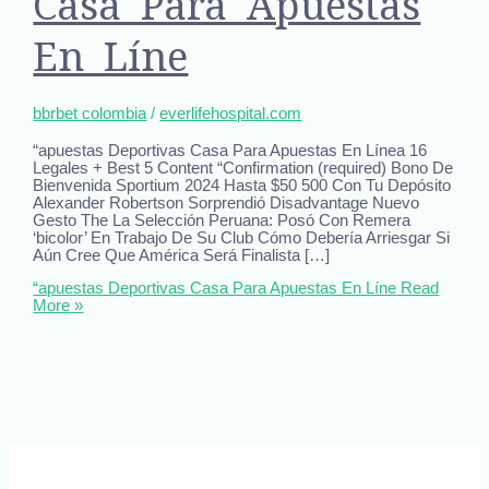
Casa Para Apuestas
En Líne
bbrbet colombia
/
everlifehospital.com
“apuestas Deportivas Casa Para Apuestas En Línea 16
Legales + Best 5 Content “Confirmation (required) Bono De
Bienvenida Sportium 2024 Hasta $50 500 Con Tu Depósito
Alexander Robertson Sorprendió Disadvantage Nuevo
Gesto The La Selección Peruana: Posó Con Remera
‘bicolor’ En Trabajo De Su Club Cómo Debería Arriesgar Si
Aún Cree Que América Será Finalista […]
“apuestas Deportivas Casa Para Apuestas En Líne
Read
More »