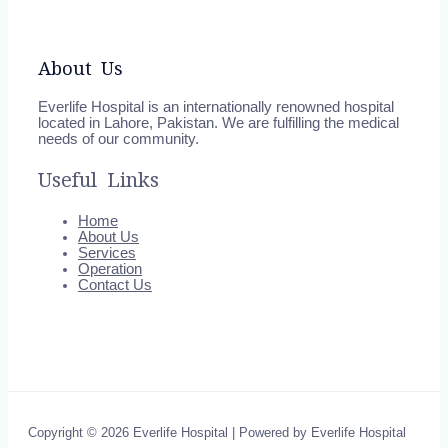
About Us
Everlife Hospital is an internationally renowned hospital
located in Lahore, Pakistan. We are fulfilling the medical
needs of our community.
Useful Links
Home
About Us
Services
Operation
Contact Us
Copyright © 2026 Everlife Hospital | Powered by Everlife Hospital