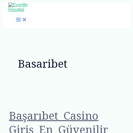
Main
Skip
Başarıbet
Menu
to
Casino
content
Giriş
En
Güvenilir
Canlı
Casin
Basaribet
Başarıbet Casino
Giriş En Güvenilir