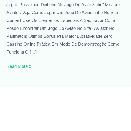
Jogue Possuindo Dinheiro No Jogo Do Aviãozinho” Mr Jack
Aviator: Veja Como Jogar Um Jogo Do Aviãozinho No Site
Content Use Os Elementos Especiais A Seu Favor Como
Posso Encontrar Um Jogo Do Avião No Site? Aviator No
Parimatch: Ótimos Bônus Pra Maior Lucratividade Zero
Cassino Online Prática Em Modo De Demonstração Como
Funciona O […]
Read More »