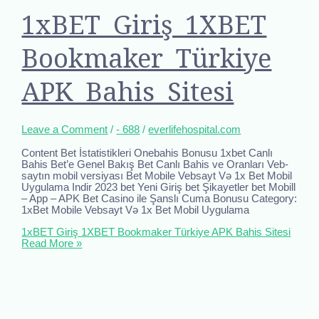
1xBET Giriş 1XBET
Bookmaker Türkiye
APK Bahis Sitesi
Leave a Comment
/
- 688
/
everlifehospital.com
Content Bet İstatistikleri Onebahis Bonusu 1xbet Canlı
Bahis Bet’e Genel Bakış Bet Canlı Bahis ve Oranları Veb-
saytın mobil versiyası Bet Mobile Vebsayt Və 1x Bet Mobil
Uygulama Indir 2023 bet Yeni Giriş bet Şikayetler bet Mobill
– App – APK Bet Casino ile Şanslı Cuma Bonusu Category:
1xBet Mobile Vebsayt Və 1x Bet Mobil Uygulama
1xBET Giriş 1XBET Bookmaker Türkiye APK Bahis Sitesi
Read More »