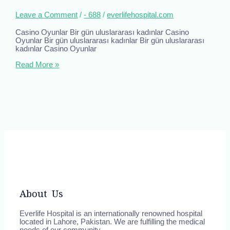
Leave a Comment
/
- 688
/
everlifehospital.com
Casino Oyunlar Bir gün uluslararası kadınlar Casino
Oyunlar Bir gün uluslararası kadınlar Bir gün uluslararası
kadınlar Casino Oyunlar
Read More »
About Us
Everlife Hospital is an internationally renowned hospital
located in Lahore, Pakistan. We are fulfilling the medical
needs of our community.