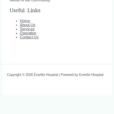
Useful Links
Home
About Us
Services
Operation
Contact Us
Copyright © 2026 Everlife Hospital | Powered by Everlife Hospital