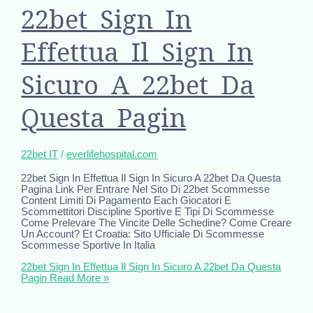
22bet Sign In
Effettua Il Sign In
Sicuro A 22bet Da
Questa Pagin
22bet IT
/
everlifehospital.com
22bet Sign In Effettua Il Sign In Sicuro A 22bet Da Questa
Pagina Link Per Entrare Nel Sito Di 22bet Scommesse
Content Limiti Di Pagamento Each Giocatori E
Scommettitori Discipline Sportive E Tipi Di Scommesse
Come Prelevare The Vincite Delle Schedine? Come Creare
Un Account? Et Croatia: Sito Ufficiale Di Scommesse
Scommesse Sportive In Italia
22bet Sign In Effettua Il Sign In Sicuro A 22bet Da Questa
Pagin
Read More »