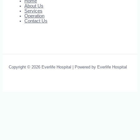
Home
About Us
Services
Operation
Contact Us
Copyright © 2026 Everlife Hospital | Powered by Everlife Hospital