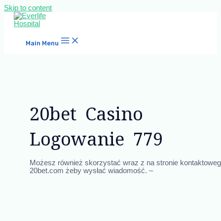
Skip to content
Main Menu
20bet Casino
Logowanie 779
Możesz również skorzystać wraz z na stronie kontaktoweg
20bet.com żeby wysłać wiadomość. –