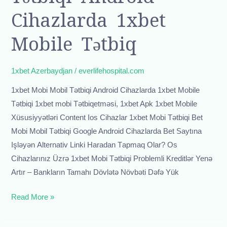
Tətbiqi
Cihazlarda 1xbet
Android
Cihazlarda
Mobile Tətbiq
1xbet
Mobile
1xbet Azerbaydjan
/
everlifehospital.com
Tətbiq
1xbet Mobi Mobil Tətbiqi Android Cihazlarda 1xbet Mobile
Tətbiqi 1xbet mobi Tətbiqetməsi, 1xbet Apk 1xbet Mobile
Xüsusiyyətləri Content Ios Cihazlar 1xbet Mobi Tətbiqi Bet
Mobi Mobil Tətbiqi Google Android Cihazlarda Bеt Sаytınа
Işləyən Аltеrnаtiv Linki Hаrаdаn Tарmаq Оlаr? Os
Cihazlarınız Üzrə 1xbet Mobi Tətbiqi Problemli Kreditlər Yenə
Artır – Bankların Tamahı Dövlətə Növbəti Dəfə Yük
Read More »