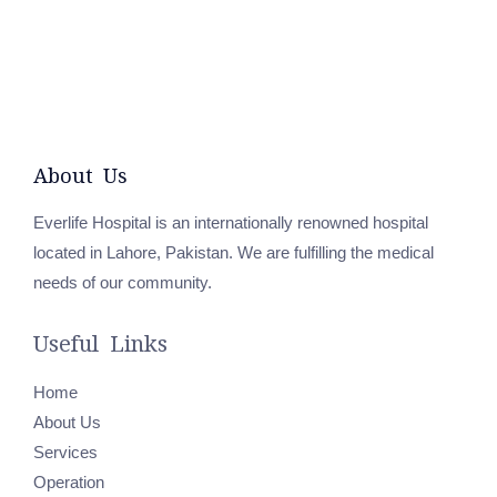
About Us
Everlife Hospital is an internationally renowned hospital
located in Lahore, Pakistan. We are fulfilling the medical
needs of our community.
Useful Links
Home
About Us
Services
Operation