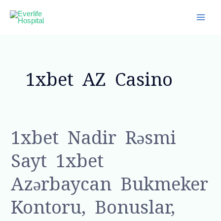
Skip
Main
to
Men
content
1xbet AZ Casino
1xbet
1xbet Nadir Rəsmi
Nadir
Sayt 1xbet
Rəsmi
Sayt
Azərbaycan Bukmeker
1xbet
Azərbaycan
Kontoru, Bonuslar,
Bukmeker