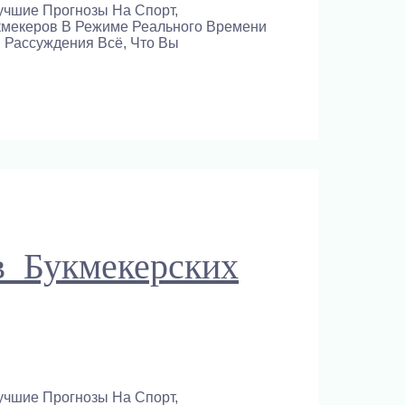
учшие Прогнозы На Спорт,
кмекеров В Режиме Реального Времени
 Рассуждения Всё, Что Вы
 Букмекерских
учшие Прогнозы На Спорт,