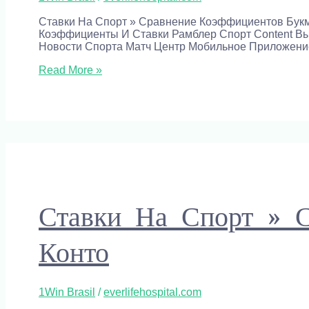
Ставки На Спорт » Сравнение Коэффициентов Букме
Коэффициенты И Ставки Рамблер Спорт Content В
Новости Спорта Матч Центр Мобильное Приложение 
Read More »
Ставки На Спорт » С
Конто
1Win Brasil
/
everlifehospital.com