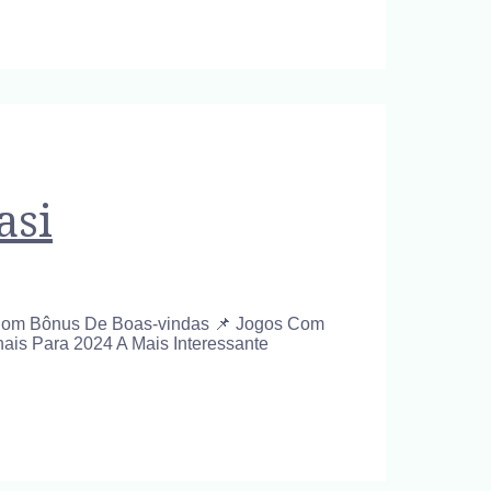
asi
s Com Bônus De Boas-vindas 📌 Jogos Com
ais Para 2024 A Mais Interessante