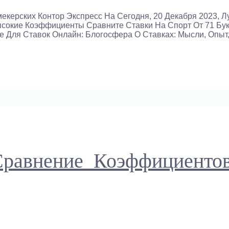
керских Контор Экспресс На Сегодня, 20 Декабря 2023, Л
ысокие Коэффициенты Cравните Ставки На Спорт От 71 Бу
Для Ставок Онлайн: Блогосфера О Ставках: Мысли, Опыт,
равнение Коэффициентов