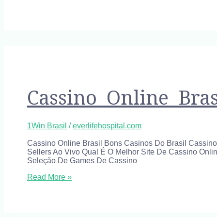
Cassino Online Bra
1Win Brasil
/
everlifehospital.com
Cassino Online Brasil Bons Casinos Do Brasil Cassin
Sellers Ao Vivo Qual É O Melhor Site De Cassino Onli
Seleção De Games De Cassino
Read More »