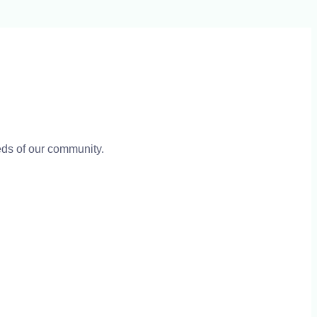
eeds of our community.