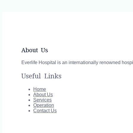
About Us
Everlife Hospital is an internationally renowned hospi
Useful Links
Home
About Us
Services
Operation
Contact Us