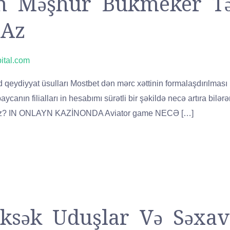
n Məşhur Bukmeker Tət
 Az
pital.com
 qeydiyyat üsulları Mostbet dən mərc xəttinin formalaşdırılmas
ycanın filialları in hesabımı sürətli bir şəkildə necə artıra bil
rsınız? IN ONLAYN KAZİNONDA Aviator game NECƏ […]
ksək Uduşlar Və Səxavə