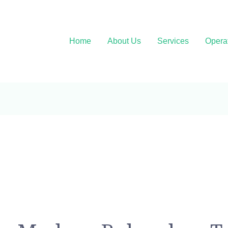
Home
About Us
Services
Opera