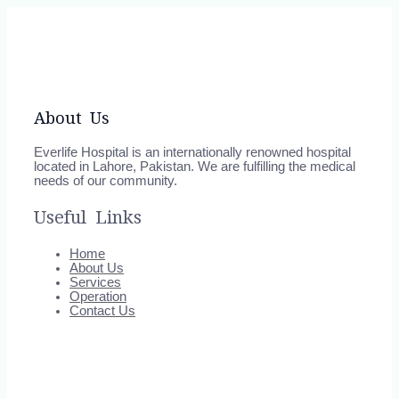
About Us
Everlife Hospital is an internationally renowned hospital
located in Lahore, Pakistan. We are fulfilling the medical
needs of our community.
Useful Links
Home
About Us
Services
Operation
Contact Us