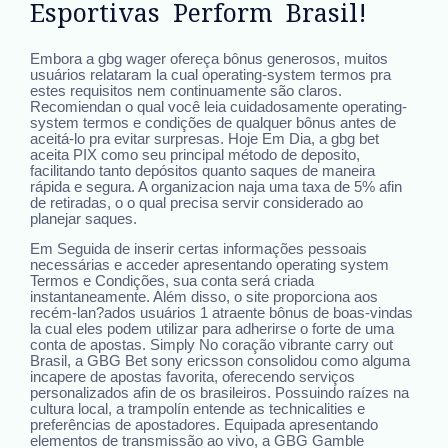
Esportivas Perform Brasil!
Embora a gbg wager ofereça bônus generosos, muitos
usuários relataram la cual operating-system termos pra
estes requisitos nem continuamente são claros.
Recomiendan o qual você leia cuidadosamente operating-
system termos e condições de qualquer bônus antes de
aceitá-lo pra evitar surpresas. Hoje Em Dia, a gbg bet
aceita PIX como seu principal método de deposito,
facilitando tanto depósitos quanto saques de maneira
rápida e segura​. A organizacion naja uma taxa de 5% afin
de retiradas, o o qual precisa servir considerado ao
planejar saques​.
Em Seguida de inserir certas informações pessoais
necessárias e acceder apresentando operating system
Termos e Condições, sua conta será criada
instantaneamente. Além disso, o site proporciona aos
recém-lan?ados usuários 1 atraente bônus de boas-vindas
la cual eles podem utilizar para adherirse o forte de uma
conta de apostas. Simply No coração vibrante carry out
Brasil, a GBG Bet sony ericsson consolidou como alguma
incapere de apostas favorita, oferecendo serviços
personalizados afin de os brasileiros. Possuindo raízes na
cultura local, a trampolín entende as technicalities e
preferências de apostadores. Equipada apresentando
elementos de transmissão ao vivo, a GBG Gamble