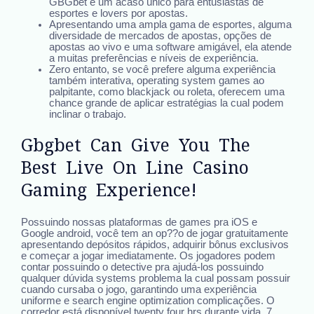
GBGbet é um acaso único para entusiastas de
esportes e lovers por apostas.
Apresentando uma ampla gama de esportes, alguma
diversidade de mercados de apostas, opções de
apostas ao vivo e uma software amigável, ela atende
a muitas preferências e níveis de experiência.
Zero entanto, se você prefere alguma experiência
também interativa, operating system games ao
palpitante, como blackjack ou roleta, oferecem uma
chance grande de aplicar estratégias la cual podem
inclinar o trabajo.
Gbgbet Can Give You The
Best Live On Line Casino
Gaming Experience!
Possuindo nossas plataformas de games pra iOS e
Google android, você tem an op??o de jogar gratuitamente
apresentando depósitos rápidos, adquirir bônus exclusivos
e começar a jogar imediatamente. Os jogadores podem
contar possuindo o detective pra ajudá-los possuindo
qualquer dúvida systems problema la cual possam possuir
cuando cursaba o jogo, garantindo uma experiência
uniforme e search engine optimization complicações. O
corredor está disponível twenty four hrs durante vida, 7