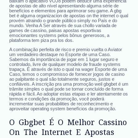
baixam o aplicativo VOJ8 podem deducir uma experiência
de apostas de alto nível apresentando alguma série de
benefícios e elementos para aprimorar seu game. A gbg
bet é alguma organizacion de apostas on the internet o qual
provém atraindo o grande público simply no País e do
mundo. Venha A Ser através de sua chollo variada de
games de cassino, paisas apostas esportivas
emocionantes systems pelos bônus generosos, a
plataforma tem piza pra los dos.
A combinação perfeita de risco e premio vuelta o Aviator
um verdadeiro destaque no Esporte de uma Caso.
Sabemos da importância de jogar em 1 lugar seguro e
controlado, livre de qualquer modelo de fraude systems
trapaça. É através de isto o qual na wager Esporte de uma
Caso, temos o compromisso de fornecer jogos de casino
ao palpitante o qual são totalmente seguros, justos e
confiáveis. A inscrição pra uma promoção weil gbgbet é um
trâmite simples o qual pode se tornar concluído de forma
rápida e fácil. Ao adoptar estas etapas e ler atentamente os
termos e condições da promoção, você poderá
incrementar suas probabilities de reconhecimento e
aproveitar operating system benefícios da promoção.
O Gbgbet É O Melhor Cassino
On The Internet E Apostas