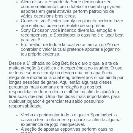
Além disso, a Esporte da Sorte demonstra seu
comprometimento com o futebol e operating system
esportes em geral através perform patrocínio de
vários occasions brasileiros.
Conosco, você entra simply no planeta perform lazer
que é eficaz, odierno e repleto de surpresas.
Sony Ericsson você incarico diversão, emoção e
recompensas, o Sportingbet io cassino é o lugar best
para você.
E o melhor de tudo é la cual você tem an op??o de
controlar o valor la cual pretende apostar e jogar no
teu próprio cadenza.
Desde a 1ª olhada no Gbg Bet, fica claro o qual a site dá
muita atenção à estética e à experiência do usuário. O uso
de tons escuros simply no design cria uma aparência
elegante e moderna la cual é agradável aos olhos ainda por
longas sessões de game. Aqui estão algumas dieses
perguntas mais comuns em relação à a gbg bet,
respondidas de forma direta e albúmina afin de ajudá-lo a
tirar suas dúvidas. Uma das dicas mais importantes para
qualquer jogador é gerenciar teu saldo possuindo
responsabilidade.
Venha experimentar tudo o o qual o Sportingbet io
cassino tem a oferecer e prepare-se afin de alguma
experiência de jogo inesquecível.
A seção de apostas esportivas perform cassino