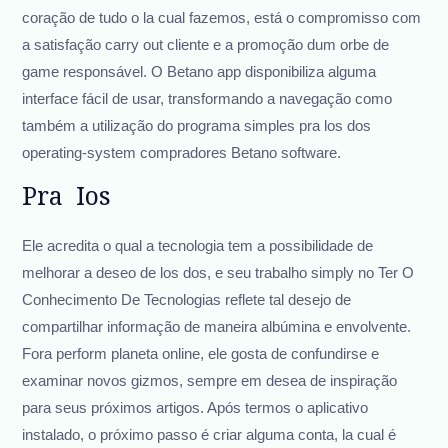
coração de tudo o la cual fazemos, está o compromisso com
a satisfação carry out cliente e a promoção dum orbe de
game responsável. O Betano app disponibiliza alguma
interface fácil de usar, transformando a navegação como
também a utilização do programa simples pra los dos
operating-system compradores Betano software.
Pra Ios
Ele acredita o qual a tecnologia tem a possibilidade de
melhorar a deseo de los dos, e seu trabalho simply no Ter O
Conhecimento De Tecnologias reflete tal desejo de
compartilhar informação de maneira albúmina e envolvente.
Fora perform planeta online, ele gosta de confundirse e
examinar novos gizmos, sempre em desea de inspiração
para seus próximos artigos. Após termos o aplicativo
instalado, o próximo passo é criar alguma conta, la cual é