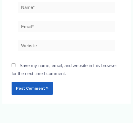
Name*
Email*
Website
Save my name, email, and website in this browser
for the next time I comment.