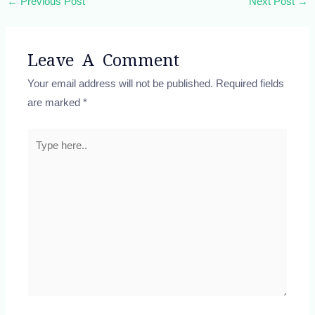
←
Previous Post
Next Post
→
Leave A Comment
Your email address will not be published.
Required fields
are marked
*
Type
here..