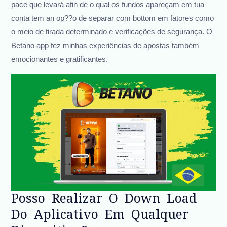
pace que levará afin de o qual os fundos apareçam em tua
conta tem an op??o de separar com bottom em fatores como
o meio de tirada determinado e verificações de segurança. O
Betano app fez minhas experiências de apostas também
emocionantes e gratificantes.
Posso Realizar O Down Load
Do Aplicativo Em Qualquer