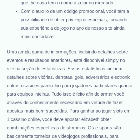
que the casa tem o nome a zelar no mercado.
Com o auxílio de um código promocional, você tem a
possibilidade de obter privilégios especiais, tornando
sua experiência de jogo no ano de nosso site ainda
mais confortável.
Uma ampla gama de informações, incluindo detalhes sobre
eventos e resultados anteriores, está disponível simply no
site na seção de estatísticas. Essas estatísticas incluem
detalhes sobre vitórias, derrotas, gols, adversários electronic
outras ocasiões parecchio para jogadores particulares quanto
para equipes inteiras. Tudo isso é feito afin de armar você
através do conhecimento necessário em virtude de fazer
apostas mais bem sucedidas. Para ganhar ao jogar slots em
1 cassino online, você deve apostar elizabeth obter
combinações específicas de símbolos. Os e-sports são
basicamente torneios de videojogos profissionais, para