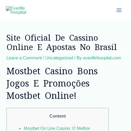
Skip
Main
to
Men
content
Post
navigation
Site Oficial De Cassino
Online E Apostas No Brasil
Leave a Comment
/
Uncategorized
/ By
everlifehospital.com
Mostbet Casino Bons
Jogos E Promoções
Mostbet Online!
Content
Mostbet On Line Casino: O Melhor