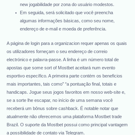
new jogabilidade por zona do usuário modestos.
Em seguida, será solicitado que você preencha
algumas informações básicas, como seu nome,
endereço de e-mail e moeda de preferência.
A página de login para a organizacion requer apenas os quais
os utilizadores forneçam o seu endereço de correio
electrónico e palavra-passe. A linha é um número total de
apostas que some sort of Mostbet aceitará num evento
esportivo específico. A primeira parte contém os beneficios
mais importantes, tais como” “a pontuação final, totais e
handicaps. Jogue seus jogos favoritos em nosso web-site e,
se a sorte lhe escapar, no início de uma semana você
receberá um bônus sobre cashback. É notable notar que
atualmente não oferecemos uma plataforma Mostbet trade
Brazil. O suporte da Mostbet possui como principal vantagem
a possibilidade de contato via Telegram.