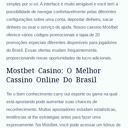
simples por si só. A interface é muito amigável e você tem a
possibilidade de navegar confortavelmente pelas diferentes
configurações sobre uma conta, depositar dinheiro, sacar
dinheiro ou usar o serviço de ajuda. Nosso cassino Mostbet
oferece vários códigos promocionais e tapia de 20
promoções especiais diferentes disponíveis para jogadores
do Brasil. Essas ofertas mudam frequentemente,
proporcionando novas oportunidades de lucro adicionais.
Mostbet Casino: O Melhor
Cassino Online Do Brasil
Ter o bom conhecimento carry out esporte ou game na qual
está apostando pode aumentar suas chances de
reconhecimento. Muitos apostadores estudam estatísticas,
tendências at the estratégias antes para fazer uma
expresamente. Na Mostbet, você pode acessar um bônus de