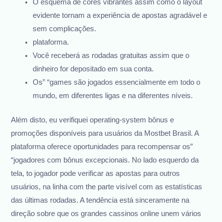
O esquema de cores vibrantes assim como o layout
evidente tornam a experiência de apostas agradável e
sem complicações.
plataforma.
Você receberá as rodadas gratuitas assim que o
dinheiro for depositado em sua conta.
Os” “games são jogados essencialmente em todo o
mundo, em diferentes ligas e na diferentes níveis.
Além disto, eu verifiquei operating-system bônus e
promoções disponíveis para usuários da Mostbet Brasil. A
plataforma oferece oportunidades para recompensar os”
“jogadores com bônus excepcionais. No lado esquerdo da
tela, to jogador pode verificar as apostas para outros
usuários, na linha com the parte visível com as estatísticas
das últimas rodadas. A tendência está sinceramente na
direção sobre que os grandes cassinos online unem vários