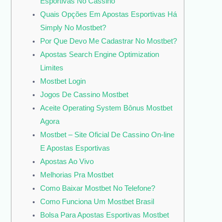
Esportivas No Cassino
Quais Opções Em Apostas Esportivas Há
Simply No Mostbet?
Por Que Devo Me Cadastrar No Mostbet?
Apostas Search Engine Optimization
Limites
Mostbet Login
Jogos De Cassino Mostbet
Aceite Operating System Bônus Mostbet
Agora
Mostbet – Site Oficial De Cassino On-line
E Apostas Esportivas
Apostas Ao Vivo
Melhorias Pra Mostbet
Como Baixar Mostbet No Telefone?
Como Funciona Um Mostbet Brasil
Bolsa Para Apostas Esportivas Mostbet