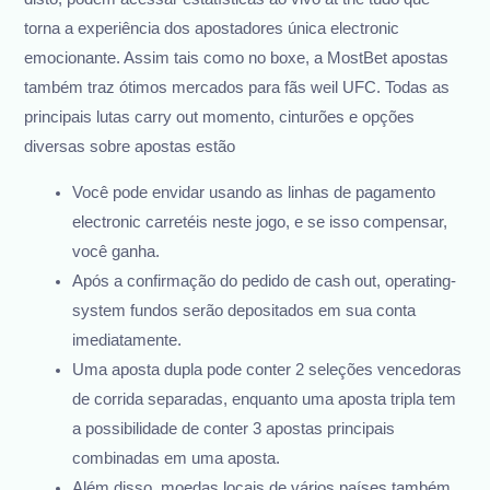
torna a experiência dos apostadores única electronic
emocionante. Assim tais como no boxe, a MostBet apostas
também traz ótimos mercados para fãs weil UFC. Todas as
principais lutas carry out momento, cinturões e opções
diversas sobre apostas estão
Você pode envidar usando as linhas de pagamento
electronic carretéis neste jogo, e se isso compensar,
você ganha.
Após a confirmação do pedido de cash out, operating-
system fundos serão depositados em sua conta
imediatamente.
Uma aposta dupla pode conter 2 seleções vencedoras
de corrida separadas, enquanto uma aposta tripla tem
a possibilidade de conter 3 apostas principais
combinadas em uma aposta.
Além disso, moedas locais de vários países também