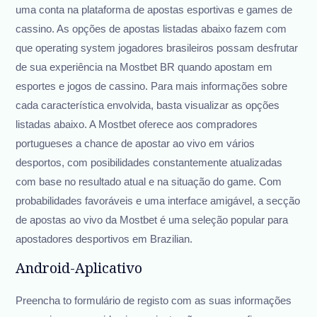
uma conta na plataforma de apostas esportivas e games de
cassino. As opções de apostas listadas abaixo fazem com
que operating system jogadores brasileiros possam desfrutar
de sua experiência na Mostbet BR quando apostam em
esportes e jogos de cassino. Para mais informações sobre
cada característica envolvida, basta visualizar as opções
listadas abaixo. A Mostbet oferece aos compradores
portugueses a chance de apostar ao vivo em vários
desportos, com posibilidades constantemente atualizadas
com base no resultado atual e na situação do game. Com
probabilidades favoráveis e uma interface amigável, a secção
de apostas ao vivo da Mostbet é uma seleção popular para
apostadores desportivos em Brazilian.
Android-Aplicativo
Preencha to formulário de registo com as suas informações