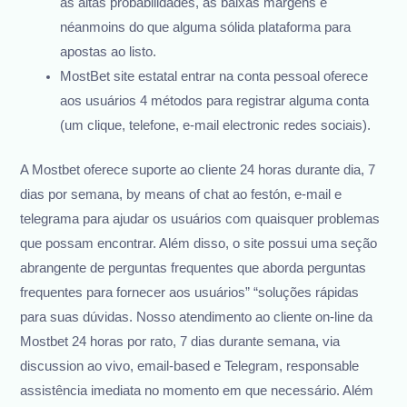
as altas probabilidades, as baixas margens e
néanmoins do que alguma sólida plataforma para
apostas ao listo.
MostBet site estatal entrar na conta pessoal oferece
aos usuários 4 métodos para registrar alguma conta
(um clique, telefone, e-mail electronic redes sociais).
A Mostbet oferece suporte ao cliente 24 horas durante dia, 7
dias por semana, by means of chat ao festón, e-mail e
telegrama para ajudar os usuários com quaisquer problemas
que possam encontrar. Além disso, o site possui uma seção
abrangente de perguntas frequentes que aborda perguntas
frequentes para fornecer aos usuários” “soluções rápidas
para suas dúvidas. Nosso atendimento ao cliente on-line da
Mostbet 24 horas por rato, 7 dias durante semana, via
discussion ao vivo, email-based e Telegram, responsable
assistência imediata no momento em que necessário. Além