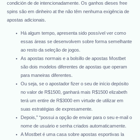
condición de de intencionadamente. Os ganhos dieses free
spins são em dinheiro at the não têm nenhuma exigência de
apostas adicionais.
Há algum tempo, apresenta sido possível ver como
essas áreas se desenvolvem sobre forma semelhante
ao resto da seleção de jogos.
As apostas normais e a bolsillo de apostas Mostbet
são dois modelos diferentes de apostas que operam
para maneiras diferentes.
Ou seja, se o apostador fizer o seu de início depósito
no valor de R$1500, ganhará mais R$1500 elizabeth
terá um entire de R$3000 em virtude de utilizar em
suas estratégias de expresamente.
Depois,” “possui a opção de enviar para o seu e-mail o
nome de usuário e senha criados automaticamente.
A Mostbet é uma casa sobre apostas esportivas la