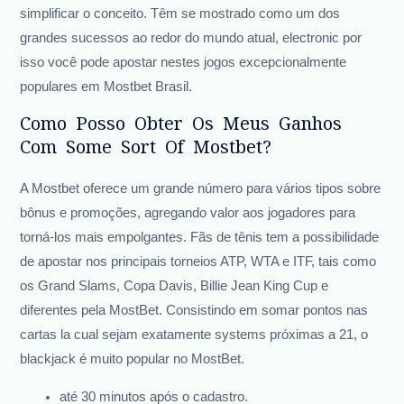
simplificar o conceito. Têm se mostrado como um dos
grandes sucessos ao redor do mundo atual, electronic por
isso você pode apostar nestes jogos excepcionalmente
populares em Mostbet Brasil.
Como Posso Obter Os Meus Ganhos
Com Some Sort Of Mostbet?
A Mostbet oferece um grande número para vários tipos sobre
bônus e promoções, agregando valor aos jogadores para
torná-los mais empolgantes. Fãs de tênis tem a possibilidade
de apostar nos principais torneios ATP, WTA e ITF, tais como
os Grand Slams, Copa Davis, Billie Jean King Cup e
diferentes pela MostBet. Consistindo em somar pontos nas
cartas la cual sejam exatamente systems próximas a 21, o
blackjack é muito popular no MostBet.
até 30 minutos após o cadastro.