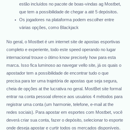
estão incluídos no pacote de boas-vindas ag Mostbet,
que tem a possibilidade de chegar a até 5 depósitos.
Os jogadores na plataforma podem escolher entre
várias opções, como Blackjack
No geral, o Mostbet é um internet site de apostas esportivas
completo e experiente, todo este speed operando no lugar
internacional trouxe o ótimo know precisely how para esta
marca. Isso fica luminoso ao navegar vello site, já os quais o
apostador tem a possibilidade de encontrar tudo o que
precisa para ter uma trajetória de apostas que seja segura,
cheia de opções at the lucrativa no geral. MostBet site formal
entrar na conta pessoal oferece aos usuários 4 métodos para
registrar uma conta (um harmonie, telefone, e-mail at the
redes sociais). Para apostar em esportes com Mostbet, você
deverá criar sua conta, fazer o depósito, selecionar to esporte
onde deseja apostar e curtir todos os mercados disponíveis.