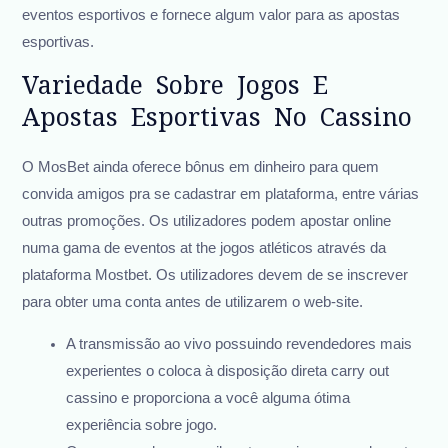
eventos esportivos e fornece algum valor para as apostas
esportivas.
Variedade Sobre Jogos E
Apostas Esportivas No Cassino
O MosBet ainda oferece bônus em dinheiro para quem
convida amigos pra se cadastrar em plataforma, entre várias
outras promoções. Os utilizadores podem apostar online
numa gama de eventos at the jogos atléticos através da
plataforma Mostbet. Os utilizadores devem de se inscrever
para obter uma conta antes de utilizarem o web-site.
A transmissão ao vivo possuindo revendedores mais
experientes o coloca à disposição direta carry out
cassino e proporciona a você alguma ótima
experiência sobre jogo.