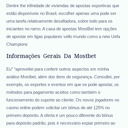
Dentre the infinidade de viviendas de apostas esportivas que
estão disponíveis no Brasil, escolher apenas uma pode ser
uma tarefa relativamente desafiadora, sobre todo para os
iniciantes no ramo. A casa de apostas MostBet tem opções
de apostar em ligas populares vello mundo como a new Uefa
Champions
Informações Gerais Da Mostbet
Eu” “aproveitei para conferir outros aspectos em minha
análise Mostbet, além dos itens de segurança. Consultei, por
exemplo, os esportes e eventos em que se pode apostar, os
métodos para pagamento aceitos como também o
funcionamento do suporte ao cliente. Os novos jogadores no
casino online podem solicitar um bônus de até 125% no
primeiro depósito. A oferta é um pouco diferente do bônus
para depósito padrão, pois é necessário expiar primeiro ao