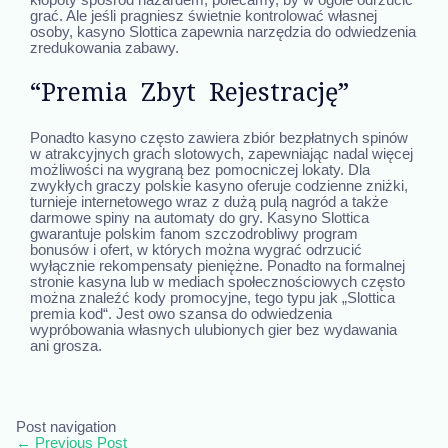
kłopoty spośród hazardem, polecamy, by w ogóle odrzucić
grać. Ale jeśli pragniesz świetnie kontrolować własnej
osoby, kasyno Slottica zapewnia narzędzia do odwiedzenia
zredukowania zabawy.
“premia Zbyt Rejestrację”
Ponadto kasyno często zawiera zbiór bezpłatnych spinów
w atrakcyjnych grach slotowych, zapewniając nadal więcej
możliwości na wygraną bez pomocniczej lokaty. Dla
zwykłych graczy polskie kasyno oferuje codzienne zniżki,
turnieje internetowego wraz z dużą pulą nagród a także
darmowe spiny na automaty do gry. Kasyno Slottica
gwarantuje polskim fanom szczodrobliwy program
bonusów i ofert, w których można wygrać odrzucić
wyłącznie rekompensaty pieniężne. Ponadto na formalnej
stronie kasyna lub w mediach społecznościowych często
można znaleźć kody promocyjne, tego typu jak „Slottica
premia kod“. Jest owo szansa do odwiedzenia
wypróbowania własnych ulubionych gier bez wydawania
ani grosza.
Post navigation
←
Previous Post