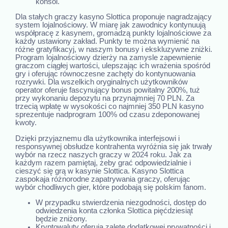
konsol.
Dla stałych graczy kasyno Slottica proponuje nagradzający
system lojalnościowy. W miarę jak zawodnicy kontynuują
współpracę z kasynem, gromadzą punkty lojalnościowe za
każdy ustawiony zakład. Punkty te można wymienić na
różne gratyfikacyj, w naszym bonusy i ekskluzywne zniżki.
Program lojalnościowy dzierży na zamysle zapewnienie
graczom ciągłej wartości, ulepszając ich wrażenia spośród
gry i oferując równoczesne zachęty do kontynuowania
rozrywki. Dla wszelkich oryginalnych użytkowników
operator oferuje fascynujący bonus powitalny 200%, tuż
przy wykonaniu depozytu na przynajmniej 70 PLN. Za
trzecią wpłatę w wysokości co najmniej 350 PLN kasyno
sprezentuje nadprogram 100% od czasu zdeponowanej
kwoty.
Dzięki przyjaznemu dla użytkownika interfejsowi i
responsywnej obsłudze kontrahenta wyróżnia się jak trwały
wybór na rzecz naszych graczy w 2024 roku. Jak za
każdym razem pamiętaj, żeby grać odpowiedzialnie i
cieszyć się grą w kasynie Slottica. Kasyno Slottica
zaspokaja różnorodne zapatrywania graczy, oferując
wybór chodliwych gier, które podobają się polskim fanom.
W przypadku stwierdzenia niezgodności, dostęp do
odwiedzenia konta członka Slottica pięćdziesiąt
będzie zniżony.
Kryptowaluty oferują zaletę dodatkowej prywatności i