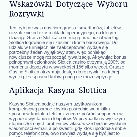
Wskazówki Dotyczące Wyboru
Rozrywki
Ten tryb pozwala gościom grać ze smartfonów, tabletów,
niezależnie od czasu układu operacyjnego, na którym
działają. Gracze Slottica com mogą brać udział według
Slottica logowanie się i zasileniu konta bankowego. Do
udziału w turniejach nie zaakceptować wydaje się
potrzebny żaden wyjątkowy stan, więc poniekąd
nowicjusze mogą rozpocząć rywalizację. Aktywując bonus,
pełnoprawni członkowie Slotica casino otrzymują 200% od
momentu depozytu w wysokości 15€ albo więcej. Gracze
Casino Slottica otrzymują dostęp do rozrywki, na której
wyniki pies spośród kulawą nogą nie może wpłynąć.
Aplikacja Kasyna Slottica
Kasyno Slottica podaje naszym użytkownikom
kompleksową pomoc zbytnio pośrednictwem kilku
sposobów kontaktu telefonicznego spośród supportem w
wypadku wystąpienia kłopotów. W przypadku w wyższym
stopniu złożonych problemów właściwsze będzie wysłanie
wiadomości e-mail, a po kwestii, gdy ktoś upodobała sobie
pomoc telefoniczne, owo również wydaje się być jest to