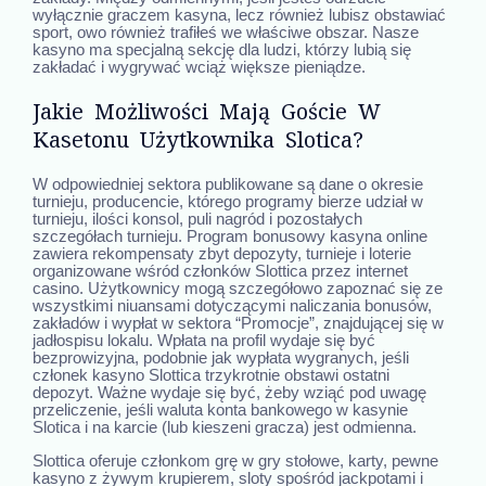
wyłącznie graczem kasyna, lecz również lubisz obstawiać
sport, owo również trafiłeś we właściwe obszar. Nasze
kasyno ma specjalną sekcję dla ludzi, którzy lubią się
zakładać i wygrywać wciąż większe pieniądze.
Jakie Możliwości Mają Goście W
Kasetonu Użytkownika Slotica?
W odpowiedniej sektora publikowane są dane o okresie
turnieju, producencie, którego programy bierze udział w
turnieju, ilości konsol, puli nagród i pozostałych
szczegółach turnieju. Program bonusowy kasyna online
zawiera rekompensaty zbyt depozyty, turnieje i loterie
organizowane wśród członków Slottica przez internet
casino. Użytkownicy mogą szczegółowo zapoznać się ze
wszystkimi niuansami dotyczącymi naliczania bonusów,
zakładów i wypłat w sektora “Promocje”, znajdującej się w
jadłospisu lokalu. Wpłata na profil wydaje się być
bezprowizyjna, podobnie jak wypłata wygranych, jeśli
członek kasyno Slottica trzykrotnie obstawi ostatni
depozyt. Ważne wydaje się być, żeby wziąć pod uwagę
przeliczenie, jeśli waluta konta bankowego w kasynie
Slotica i na karcie (lub kieszeni gracza) jest odmienna.
Slottica oferuje członkom grę w gry stołowe, karty, pewne
kasyno z żywym krupierem, sloty spośród jackpotami i