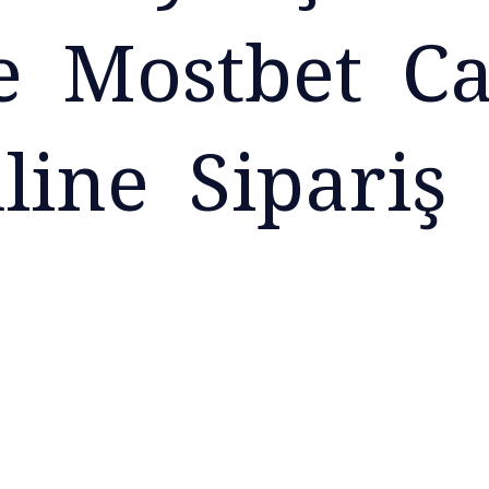
 Mostbet Ca
ine Sipariş