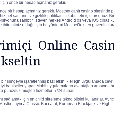
 için önce bir hesap açmanız gerekir.
nce bir hesap açmanız gerekir. Mostbet canlı casino sitesinde p
hizmet şartlarını ve gizlilik politikasını kabul etmiş olursunuz. B
rsiyonuna sahiptir. İsteyen herkes Android os veya iOS cihaz ku
me ihtimaliniz olduğu için bu yöntemi Mostbet’teki en güvenli ola
rimiçi Online Casi
kseltin
l bir simgeyle işaretlenmiş bazı etkinlikler için uygulamada çevr
iyi bahisçiler yapar. Mobil uygulamaların avantajları arasında hız
za pürüzsüz müşteri hizmetleri 7/24 sunar.
sağlamak için en child şifreleme teknolojisini kullanırlar. Ayrıc
. Mostbet ayrıca Classic Baccarat, European Blackjack ve High Li