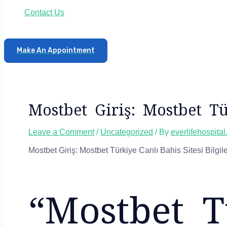
Contact Us
Make An Appointment
Mostbet Giriş: Mostbet Tür
Leave a Comment
/
Uncategorized
/ By
everlifehospita
Mostbet Giriş: Mostbet Türkiye Canlı Bahis Sitesi Bilgile
“mostbet T