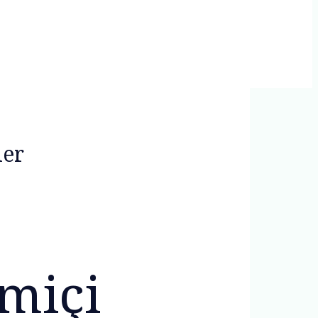
ler
miçi