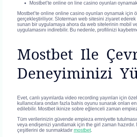
Mostbet’te online on line casino oyunları oynamak
Mostbet’te online online casino oyunları oynamak için ö
gerçekleştiriliyor. Sloterman web sitesini ziyaret ederek 
sunan bir uygulamaya ahora da web sitelerinin mobil ve
uygulamasını indirebilir. Bu nedenle, profilinizi kaybet
Mostbet Ile Çev
Deneyiminizi Yü
Evet, canlı yayınlarda video recording yayınları için öze
kullanıcılara ondan fazla bahis oyunu sunarak onları en 
edilebilir. Mostbet ikinize sobre eğlenceli zaman empie
Tüm verilerinizin güvende empieza emniyette tutulmasını 
veya endişenizi yanıtlamak için the girl zaman hazırdır
çeşitlerini de sunmaktadır
mostbet
.