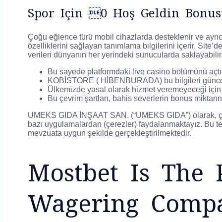
Spor Için 0 Hoş Geldin Bonusu
Çoğu eğlence türü mobil cihazlarda desteklenir ve ayrıca
özelliklerini sağlayan tanımlama bilgilerini içerir. Site’de
verileri dünyanın her yerindeki sunucularda saklayabilir
Bu sayede platformdaki live casino bölümünü açtı
KOBİSTORE ( HİBENBURADA) bu bilgileri güncell
Ülkemizde yasal olarak hizmet veremeyeceği için 
Bu çevrim şartları, bahis severlerin bonus miktarının
UMEKS GIDA İNŞAAT SAN. (“UMEKS GIDA”) olarak, çevrimiçi
bazı uygulamalardan (çerezler) faydalanmaktayız. Bu te
mevzuata uygun şekilde gerçekleştirilmektedir.
Mostbet Is The 
Wagering Compa