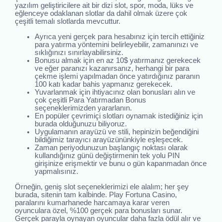
yazılım geliştiricilere ait bir dizi slot, spor, moda, lüks ve
eğlenceye odaklanan slotlar da dahil olmak üzere çok
çeşitli temalı slotlarda mevcuttur.
Ayrıca yeni gerçek para hesabınız için tercih ettiğiniz
para yatırma yöntemini belirleyebilir, zamanınızı ve
sıklığınızı sınırlayabilirsiniz.
Bonusu almak için en az 10$ yatırmanız gerekecek
ve eğer paranızı kazanırsanız, herhangi bir para
çekme işlemi yapılmadan önce yatırdığınız paranın
100 katı kadar bahis yapmanız gerekecek.
Yuvarlanmak için ihtiyacınız olan bonusları alın ve
çok çeşitli Para Yatırmadan Bonus
seçeneklerimizden yararlanın.
En popüler çevrimiçi slotları oynamak istediğiniz için
burada olduğunuzu biliyoruz.
Uygulamanın arayüzü ve stili, hepinizin beğendiğini
bildiğimiz tarayıcı arayüzününkiyle eşleşecek.
Zaman periyodunuzun başlangıç noktası olarak
kullandığınız günü değiştirmenin tek yolu PIN
girişinize erişmektir ve bunu o gün kapanmadan önce
yapmalısınız.
Örneğin, geniş slot seçeneklerimizi ele alalım; her şey
burada, sitenin tam kalbinde. Play Fortuna Casino,
paralarını kumarhanede harcamaya karar veren
oyunculara özel, %100 gerçek para bonusları sunar.
Gerçek parayla oynayan oyuncular daha fazla ödül alır ve