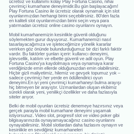
ücretsiz ve kullanımı kolay Play Fortuna Casino, nihai
çevrimiçi kumarhane deneyimidir.Bu gün başlayacağım!
Play Fortuna Casino ile ücretsiz olarak oynamak için slot
oyunlarımızdan herhangi birini seçebilirsiniz. 80’den fazla
en kaliteli slot oyunlarımızdan birini seçin veya para
yatırmadan ücretsiz online casino oyunlarını oynayın.
Mobil kumarhanemizin kesinlikle güvenli olduğunu
söylemekten gurur duyuyoruz. Kumarhanemizi nasıl
tasarlayacağımıza ve işleteceğimize yönelik kararlar
verirken göz önünde bulundurduğumuz bir dizi farklı faktör
vardır. Bu faktörler şunları içerir: kullanıcı deneyimi,
işlevsellik, katılım ve elbette güvenli ve adil oyun. Play
Fortuna Casino’ya kaydolmaya veya oynamaya karar
verdiğinizde emin ellerde olduğunuzdan emin olabilirsiniz.
Hiçbir gizli maliyetimiz, hilemiz ve gevşek topumuz yok –
sadece çevrimiçi her yerde en ödüllendirici oyun
deneyimi.En iyi yeni çevrimiçi kumarhaneyi bulma arayışı
hiç bitmeyen bir arayıştır. Uzmanlardan oluşan ekibimiz
sürekli olarak yeni, yenilikçi özellikler ve daha fazlasıyla
siteler arıyor.
Belki de mobil oyunları ücretsiz denemeye hazırsınız veya
gerçek parayla mobil kumarhane deneyimi yaşamak
istiyorsunuz. Video slot, progresif slot ve video poker gibi
bilgisayarınızda oynayamayacağınız casino oyunlarını
oynayabilirsiniz. Mobil slotlardan daha fazlasını oynayın ve
kesinlikle en sevdiğiniz kumarhaneleri