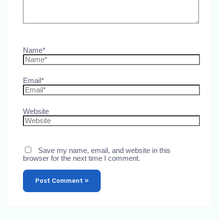
Name*
Email*
Website
Save my name, email, and website in this
browser for the next time I comment.