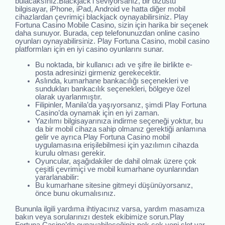
bulacaksınız.Blackjack’i seviyorsanız, bir dizüstü
bilgisayar, iPhone, iPad, Android ve hatta diğer mobil
cihazlardan çevrimiçi blackjack oynayabilirsiniz. Play
Fortuna Casino Mobile Casino, sizin için harika bir seçenek
daha sunuyor. Burada, cep telefonunuzdan online casino
oyunları oynayabilirsiniz. Play Fortuna Casino, mobil casino
platformları için en iyi casino oyunlarını sunar.
Bu noktada, bir kullanıcı adı ve şifre ile birlikte e-
posta adresinizi girmeniz gerekecektir.
Aslında, kumarhane bankacılığı seçenekleri ve
sundukları bankacılık seçenekleri, bölgeye özel
olarak uyarlanmıştır.
Filipinler, Manila’da yaşıyorsanız, şimdi Play Fortuna
Casino’da oynamak için en iyi zaman.
Yazılımı bilgisayarınıza indirme seçeneği yoktur, bu
da bir mobil cihaza sahip olmanız gerektiği anlamına
gelir ve ayrıca Play Fortuna Casino mobil
uygulamasına erişilebilmesi için yazılımın cihazda
kurulu olması gerekir.
Oyuncular, aşağıdakiler de dahil olmak üzere çok
çeşitli çevrimiçi ve mobil kumarhane oyunlarından
yararlanabilir:
Bu kumarhane sitesine gitmeyi düşünüyorsanız,
önce bunu okumalısınız.
Bununla ilgili yardıma ihtiyacınız varsa, yardım masamıza
bakın veya sorularınızı destek ekibimize sorun.Play
Fortuna Casino’da oynayabileceğiniz pek çok yeni slot var,