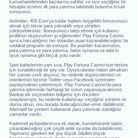
kumarhanelerinden bazılarına sahibiz ve size seçtiğiniz bir
hesapta ücretsiz ilk para yatırma talebinde bulunma fırsatı
sunuyoruz.
Ardından, 400 Euro’ya kadar toplam hoşgeldin bonusunuzu
almak için tekrar para yatırabilir veya yeniden
yükleyebilirsiniz. Bonusunuzu talep etmek için kullanıcı
profilinizi oluştururken iyi eğlenceler! Play Fortuna Casino
ayrıca harcadığınız her dolardan puan kazanabileceğiniz bir
sadakat programı da sunuyor. Bu puanları kazanmanın,
para yatırma ve para yatırma, bahis oynama ve tabii ki
oyun oynama gibi birçok yolu vardır.
Spor bahislerinin yanı sıra, Play Fortuna Casino’nun herkes
için sunabileceği bir şey var. Oyunculardan haber almaktan
her zaman zevk alıyoruz, bu nedenle düşüncelerinizi ve
önerilerinizi bizimle Twitter veya Facebook üzerinden
paylaşmaktan çekinmeyin. Play Fortuna Casino’da para
yatırma işleminde herhangi bir sorun yaşamayacaksınız.
Bankacılık seçenekleri bölgeniz için önceden
onaylanmıştır, bu nedenle kullanmayı seçtiğiniz yöntem ne
olursa olsun, onu burada bulacağınızdan emin olabilirsiniz.
Alternatif bir yöntem kullanarak para yatırmak istediğiniz
zamanlar vardır.
Kademeli jackpotlarımıza ek olarak, kumarhanede tadını
çıkarabileceğiniz çok çeşitli anlık oyunlar da bulabilirsiniz.
Yapmanız gereken tek şey büyük ödülleri büyük