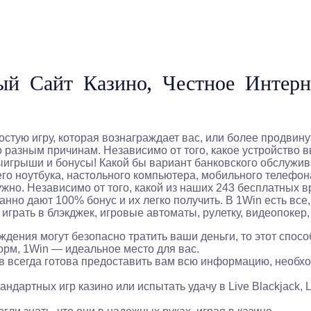
й Сайт Казино, Честное Интерн
стую игру, которая вознаграждает вас, или более продвину
о разным причинам. Независимо от того, какое устройство
ыигрыши и бонусы! Какой бы вариант банковского обслужи
го ноутбука, настольного компьютера, мобильного телефон
нужно. Независимо от того, какой из наших 243 бесплатных
нно дают 100% бонус и их легко получить. В 1Win есть все,
играть в блэкджек, игровые автоматы, рулетку, видеопокер,
ждения могут безопасно тратить ваши деньги, то этот спос
рм, 1Win — идеальное место для вас.
 всегда готова предоставить вам всю информацию, необх
артных игр казино или испытать удачу в Live Blackjack, Live