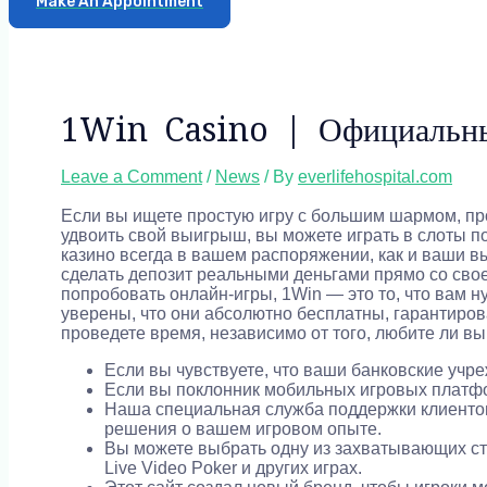
Make An Appointment
1Win Casino | Официальны
Leave a Comment
/
News
/ By
everlifehospital.com
Если вы ищете простую игру с большим шармом, про
удвоить свой выигрыш, вы можете играть в слоты п
казино всегда в вашем распоряжении, как и ваши в
сделать депозит реальными деньгами прямо со свое
попробовать онлайн-игры, 1Win — это то, что вам 
уверены, что они абсолютно бесплатны, гарантирова
проведете время, независимо от того, любите ли вы 
Если вы чувствуете, что ваши банковские учре
Если вы поклонник мобильных игровых платфо
Наша специальная служба поддержки клиентов
решения о вашем игровом опыте.
Вы можете выбрать одну из захватывающих станд
Live Video Poker и других играх.