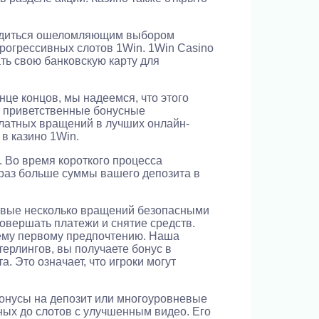
сладиться ошеломляющим выбором
прогрессивных слотов 1Win. 1Win Casino
ать свою банковскую карту для
це концов, мы надеемся, что этого
е приветственные бонусные
платных вращений в лучших онлайн-
 в казино 1Win.
. Во время короткого процесса
 раз больше суммы вашего депозита в
ервые несколько вращений безопасными
овершать платежи и снятие средств.
оему первому предпочтению. Наша
терлингов, вы получаете бонус в
. Это означает, что игроки могут
 бонусы на депозит или многоуровневые
ых до слотов с улучшенным видео. Его