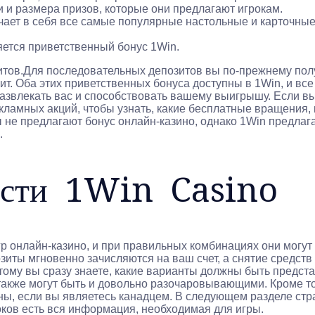
 и размера призов, которые они предлагают игрокам.
чает в себя все самые популярные настольные и карточные и
ется приветственный бонус 1Win.
зитов.Для последовательных депозитов вы по-прежнему полу
. Оба этих приветственных бонуса доступны в 1Win, и все 
 развлекать вас и способствовать вашему выигрышу. Если в
кламных акций, чтобы узнать, какие бесплатные вращения, 
не предлагают бонус онлайн-казино, однако 1Win предлагае
.
ости 1Win Casino
 онлайн-казино, и при правильных комбинациях они могут 
ты мгновенно зачисляются на ваш счет, а снятие средств 
этому вы сразу знаете, какие варианты должны быть предст
также могут быть и довольно разочаровывающими. Кроме то
ены, если вы являетесь канадцем. В следующем разделе ст
роков есть вся информация, необходимая для игры.