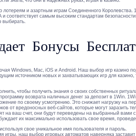
гли знать, что они в надежных руках, играя в казино.
о лотереям и азартным играм Соединенного Королевства.
и соответствует самым высоким стандартам безопасности
о выбирать.
дает Бонусы Бесплат
чая Windows, Mac, iOS и Android. Наш выбор игр казино по
ущим источником новых и захватывающих игр для казино, т
полнить, чтобы получить знания о своих собственных ритуа
 программу возврата наличных денег за депозит в 1Win. 1Wi
ожение по своему усмотрению. Это снижает нагрузку на пе
ков от вредоносных веб-сайтов, которые могут заразить т
упят на ваш счет, они будут переведены на выбранный вами
буждает их максимально использовать свое время, проведе
 используя свое уникальное имя пользователя и пароль.
емя игры, наш выбор игровых автоматов наверняка заставит