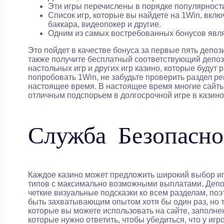
Эти игры перечислены в порядке популярности
Список игр, которые вы найдете на 1Win, вклю
баккара, видеопокер и другие.
Одним из самых востребованных бонусов явля
Это пойдет в качестве бонуса за первые пять депо
также получите бесплатный соответствующий депозит
настольных игр и других игр казино, которые будут
попробовать 1Win, не забудьте проверить раздел ре
настоящее время. В настоящее время многие сайты 
отличным подспорьем в долгосрочной игре в казино
Служба Безопасн
Каждое казино может предложить широкий выбор игр
типов с максимально возможными выплатами. Депози
четкие визуальные подсказки ко всем разделам, по
быть захватывающим опытом хотя бы один раз, но 
которые вы можете использовать на сайте, заполн
которые нужно ответить, чтобы убедиться, что у иг