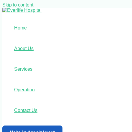
Skip to content
Home
About Us
Services
Operation
Contact Us