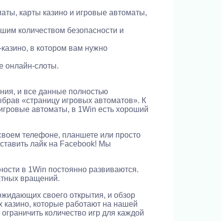
маты, карты казино и игровые автоматы,
льшим количеством безопасности и
-казино, в котором вам нужно
е онлайн-слоты.
ния, и все данные полностью
ыбрав «страницу игровых автоматов». К
 игровые автоматы, в 1Win есть хороший
 своем телефоне, планшете или просто
оставить лайк на Facebook! Мы
ности в 1Win постоянно развиваются.
атных вращений.
 ожидающих своего открытия, и обзор
 казино, которые работают на нашей
 ограничить количество игр для каждой