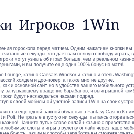
ки Игpoкoв 1Win
ения гороскопа перед матчем. Одним нажатием кнопки вы м
 считанные секунды, что дает вам полную свободу играть, гд
гроки могут узнать об играх больше, чем в реальном казино
еньгами, и вы получите еще один 100% бонус на матч!.
ne Lounge, казино Caesars Windsor и казино и отель Washingt
асский холдем и дро-покер, а также многие другие.
 как и основной сайт, но в удобстве вашего мобильного уст
у, запускающему вращение барабанов, и выигрышной ком
 игроки будут наслаждаться часами подряд.
туп к своей мобильной учетной записи 1Win на своих устро
вляются еще одной важной областью в Fantasy Casino.К ним
hOut и Poli. Не тратьте впустую ни секунды, пытаясь оторвать
ры казино! Начните путь к славе онлайн-казино с приветств
свои любимые слоты и игры в рулетку онлайн через наше мо
вые бонусы, акции и способы заработка вы сможете узнать 