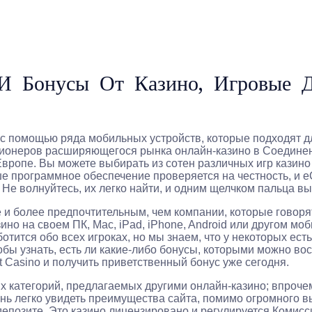
 Бонусы От Казино, Игровые Д
 с помощью ряда мобильных устройств, которые подходят д
 пионеров расширяющегося рынка онлайн-казино в Соедине
вропе. Вы можете выбирать из сотен различных игр казино 
ше программное обеспечение проверяется на честность, и 
 Не волнуйтесь, их легко найти, и одним щелчком пальца вы
и более предпочтительным, чем компании, которые говорят,
ино на своем ПК, Mac, iPad, iPhone, Android или другом м
тится обо всех игроках, но мы знаем, что у некоторых ест
бы узнать, есть ли какие-либо бонусы, которыми можно вос
 Casino и получить приветственный бонус уже сегодня.
х категорий, предлагаемых другими онлайн-казино; впрочем
чень легко увидеть преимущества сайта, помимо огромного 
епозите. Это казино лицензировано и регулируется Комисс