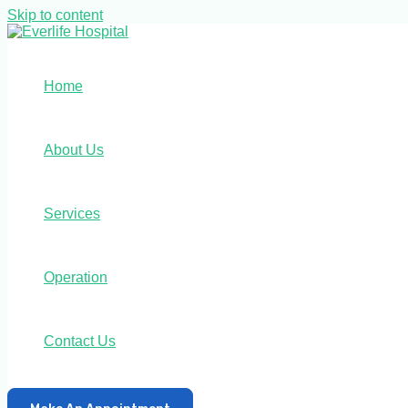
Skip to content
Home
About Us
Services
Operation
Contact Us