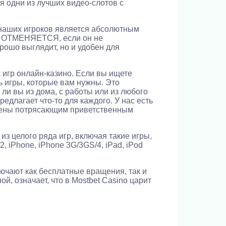
я одни из лучших видео-слотов с
 наших игроков является абсолютным
код ОТМЕНЯЕТСЯ, если он не
рошо выглядит, но и удобен для
х игр онлайн-казино. Если вы ищете
ь игры, которые вам нужны. Это
 ли вы из дома, с работы или из любого
едлагает что-то для каждого. У нас есть
ждены потрясающим приветственным
з целого ряда игр, включая такие игры,
2, iPhone, iPhone 3G/3GS/4, iPad, iPod
лючают как бесплатные вращения, так и
й, означает, что в Mostbet Casino царит