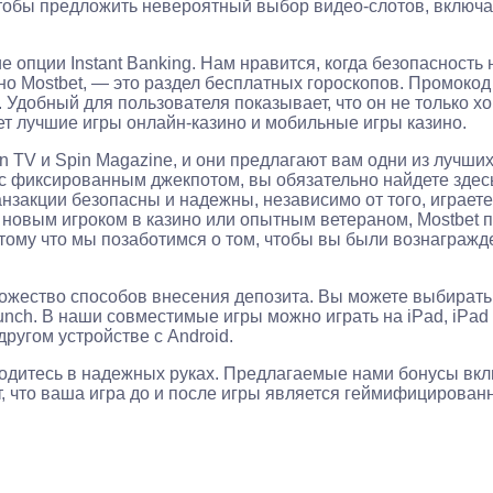
чтобы предложить невероятный выбор видео-слотов, включа
опции Instant Banking. Нам нравится, когда безопасность
ино Mostbet, — это раздел бесплатных гороскопов. Промо
 Удобный для пользователя показывает, что он не только хо
ет лучшие игры онлайн-казино и мобильные игры казино.
n TV и Spin Magazine, и они предлагают вам одни из лучши
с фиксированным джекпотом, вы обязательно найдете здес
анзакции безопасны и надежны, независимо от того, играете
 новым игроком в казино или опытным ветераном, Mostbet пр
отому что мы позаботимся о том, чтобы вы были вознагра
ожество способов внесения депозита. Вы можете выбирать и
Launch. В наши совместимые игры можно играть на iPad, iPad 
другом устройстве с Android.
находитесь в надежных руках. Предлагаемые нами бонусы вк
, что ваша игра до и после игры является геймифицированно