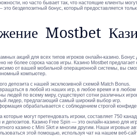
ожности, но часто бывает так, что настоящие клиенты могу
 — это бездепозитный бонус, который предоставляется толь
жение Mostbet Каз
амных акций для всех типов игроков онлайн-казино. Бонус 
но не более сорока часов игры. Казино Mostbet предлагает
исимо от вашей мобильной операционной системы, вы сможе
тономный компьютер.
ого депозита с нашей эксклюзивной схемой Match Bonus.
ращаться в любой из наших игр, в любое время и в любом 
ны людей по всему миру, существуют сотни различных игро
ный лидер, предлагающий самый широкий выбор игр.
формация обрабатывается с соблюдением строгой конфиден
которые могут претендовать игроки, составляет 750 канадс
й и депозитов. Казино Free Spin — это онлайн-казино для и
тного казино с Mini Skrt и многим другим. Наши игровые а
льзоваться этой помощью, используя чат на нашем веб-сай