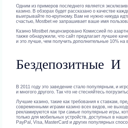
Одним из примеров последнего является эксклюзи
казино. В обзорах будет рассказано о качестве каж
выигрывайте по-крупному. Вам не нужно никуда идт
счастью, Mostbet не запрашивает ваше имя пользова
Казино Mostbet лицензировано Комиссией по азартны
также обнаружили, что сайт предлагает лучшее качес
и это лучше, чем получить дополнительные 10% на 
Бездепозитные И
В 2011 году это заведение стало популярным, и игр
и многого другого. Так что не стесняйтесь погрузи
Лучшие казино, такие как требования к ставкам, пр
современными играми казино всех видов, не выходя
рекламируются как три самые популярные игры, ко
только для мобильных устройств, доступных в наше
PayPal, Visa, MasterCard и других популярных спосо