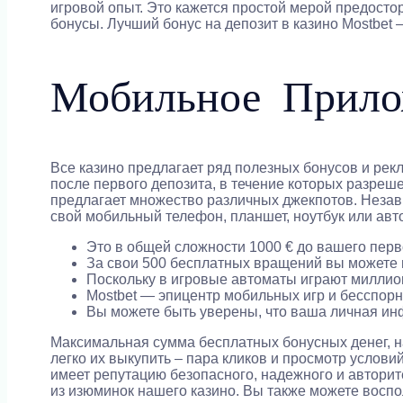
игровой опыт. Это кажется простой мерой предостор
бонусы. Лучший бонус на депозит в казино Mostbet
Мобильное Прило
Все казино предлагает ряд полезных бонусов и рекл
после первого депозита, в течение которых разреше
предлагает множество различных джекпотов. Незав
свой мобильный телефон, планшет, ноутбук или ав
Это в общей сложности 1000 € до вашего перв
За свои 500 бесплатных вращений вы можете в
Поскольку в игровые автоматы играют миллио
Mostbet — эпицентр мобильных игр и бесспор
Вы можете быть уверены, что ваша личная ин
Максимальная сумма бесплатных бонусных денег, на 
легко их выкупить – пара кликов и просмотр услови
имеет репутацию безопасного, надежного и авторите
из изюминок нашего казино. Вы также можете воспо