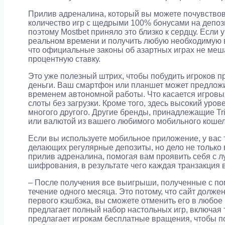
Прилив адреналина, который вы можете почувствова
количество игр с щедрыми 100% бонусами на депози
поэтому Mostbet приняло это близко к сердцу. Если
реальном времени и получить любую необходимую ва
что официальные законы об азартных играх не меш
процентную ставку.
Это уже полезный штрих, чтобы побудить игроков п
деньги. Ваш смартфон или планшет может предложит
временем автономной работы. Что касается игровых
слоты без загрузки. Кроме того, здесь высокий уров
многого другого. Другие бренды, принадлежащие Tri
или валютой из вашего любимого мобильного кошел
Если вы используете мобильное приложение, у вас т
делающих регулярные депозиты, но дело не только 
прилив адреналина, помогая вам проявить себя с л
шифрования, в результате чего каждая транзакция 
– После получения все выигрыши, полученные с пом
течение одного месяца. Это потому, что сайт долже
первого кэшбэка, вы сможете отменить его в любое
предлагает полный набор настольных игр, включая т
предлагает игрокам бесплатные вращения, чтобы п