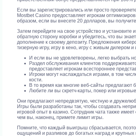
Если вы зарегистрировались или просто проверяет
Mostbet Casino предоставляет игрокам оптимизир
образом, если вы внесете 20 долларов, вы получите
Затем перейдите на свое устройство и установите и
обратную сторону коробки и убедитесь, что вы знае
дополнение к своему депозиту. Предложения киберс
тизерную игру, игру в кено, игру с живым дилером и и
И если вы не удовлетворены, легко выбрать но
Раздел обслуживания клиентов поддерживается
предоставляет игрокам всестороннее представ
Игроки могут наслаждаться играми, в том числ
кости.
В то время как многие веб-сайты предлагают 
Любите ли вы скретч-карты, покер или игровы
Они предлагают непредвзятую, честную и дружелюбн
Игры были разработаны так, чтобы создавать непр
игровой опыт в казино. Сотрудник чата также имеет 
чем вы, наконец, примете лимит игры.
Помните, что каждый выигрыш сбрасывается, поэто
ощущений и разливов до богатых наград и крупны