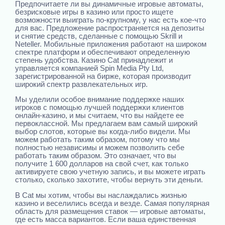
Предпочитаете ли вы динамичные игровые автоматы,
безрисковые игры в казино или просто ищете
возможности выиграть по-крупному, у нас есть кое-что
для вас. Предложение распространяется на депозиты
и снятие средств, сделанные с помощью Skrill и
Neteller. Мобильные приложения работают на широком
спектре платформ и обеспечивают определенную
степень удобства. Казино Cat принадлежит и
управляется компанией Spin Media Pty Ltd,
зарегистрированной на бирже, которая производит
широкий спектр развлекательных игр.
Мы уделили особое внимание поддержке наших
игроков с помощью лучшей поддержки клиентов
онлайн-казино, и мы считаем, что вы найдете ее
первоклассной. Мы предлагаем вам самый широкий
выбор слотов, которые вы когда-либо видели. Мы
можем работать таким образом, потому что мы
полностью независимы и можем позволить себе
работать таким образом. Это означает, что вы
получите 1 600 долларов на свой счет, как только
активируете свою учетную запись, и вы можете играть
столько, сколько захотите, чтобы вернуть эти деньги.
В Cat мы хотим, чтобы вы наслаждались жизнью
казино и веселились всегда и везде. Самая популярная
область для размещения ставок — игровые автоматы,
где есть масса вариантов. Если ваша единственная