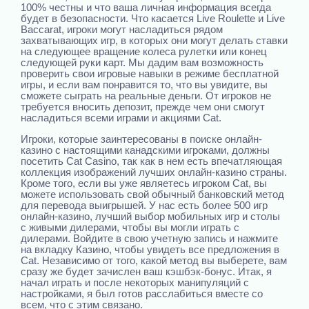
100% честны и что ваша личная информация всегда
будет в безопасности. Что касается Live Roulette и Live
Baccarat, игроки могут насладиться рядом
захватывающих игр, в которых они могут делать ставки
на следующее вращение колеса рулетки или конец
следующей руки карт. Мы дадим вам возможность
проверить свои игровые навыки в режиме бесплатной
игры, и если вам понравится то, что вы увидите, вы
сможете сыграть на реальные деньги. От игроков не
требуется вносить депозит, прежде чем они смогут
насладиться всеми играми и акциями Cat.
Игроки, которые заинтересованы в поиске онлайн-
казино с настоящими канадскими игроками, должны
посетить Cat Casino, так как в нем есть впечатляющая
коллекция изображений лучших онлайн-казино страны.
Кроме того, если вы уже являетесь игроком Cat, вы
можете использовать свой обычный банковский метод
для перевода выигрышей. У нас есть более 500 игр
онлайн-казино, лучший выбор мобильных игр и столы
с живыми дилерами, чтобы вы могли играть с
дилерами. Войдите в свою учетную запись и нажмите
на вкладку Казино, чтобы увидеть все предложения в
Cat. Независимо от того, какой метод вы выберете, вам
сразу же будет зачислен ваш кэшбэк-бонус. Итак, я
начал играть и после некоторых манипуляций с
настройками, я был готов расслабиться вместе со
всем, что с этим связано.