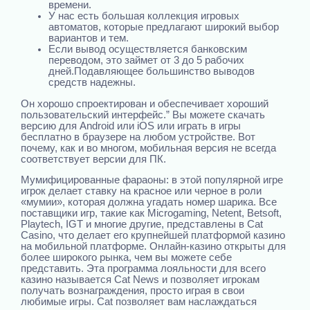
времени.
У нас есть большая коллекция игровых
автоматов, которые предлагают широкий выбор
вариантов и тем.
Если вывод осуществляется банковским
переводом, это займет от 3 до 5 рабочих
дней.Подавляющее большинство выводов
средств надежны.
Он хорошо спроектирован и обеспечивает хороший
пользовательский интерфейс.” Вы можете скачать
версию для Android или iOS или играть в игры
бесплатно в браузере на любом устройстве. Вот
почему, как и во многом, мобильная версия не всегда
соответствует версии для ПК.
Мумифицированные фараоны: в этой популярной игре
игрок делает ставку на красное или черное в роли
«мумии», которая должна угадать номер шарика. Все
поставщики игр, такие как Microgaming, Netent, Betsoft,
Playtech, IGT и многие другие, представлены в Cat
Casino, что делает его крупнейшей платформой казино
на мобильной платформе. Онлайн-казино открыты для
более широкого рынка, чем вы можете себе
представить. Эта программа лояльности для всего
казино называется Cat News и позволяет игрокам
получать вознаграждения, просто играя в свои
любимые игры. Cat позволяет вам наслаждаться