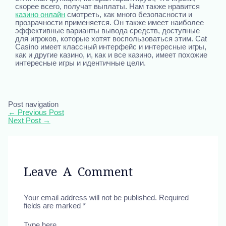
скорее всего, получат выплаты. Нам также нравится
казино онлайн
смотреть, как много безопасности и
прозрачности применяется. Он также имеет наиболее
эффективные варианты вывода средств, доступные
для игроков, которые хотят воспользоваться этим. Cat
Casino имеет классный интерфейс и интересные игры,
как и другие казино, и, как и все казино, имеет похожие
интересные игры и идентичные цели.
Post navigation
←
Previous Post
Next Post
→
Leave A Comment
Your email address will not be published.
Required
fields are marked
*
Type here..