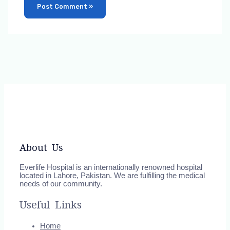
About Us
Everlife Hospital is an internationally renowned hospital
located in Lahore, Pakistan. We are fulfilling the medical
needs of our community.
Useful Links
Home