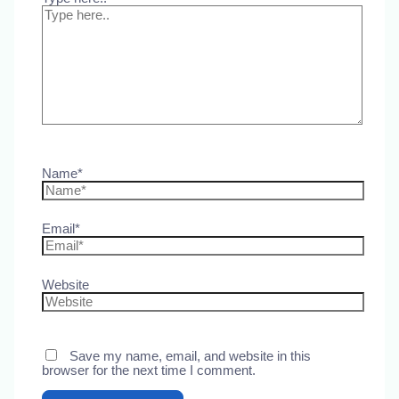
Name*
Email*
Website
Save my name, email, and website in this
browser for the next time I comment.