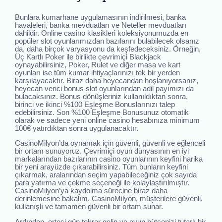
Bunlara kumarhane uygulamasının indirilmesi, banka
havaleleri, banka mevduatları ve Neteller mevduatları
dahildir. Online casino klasikleri koleksiyonumuzda en
popüler slot oyunlarımızdan bazılarını bulabilecek olsanız
da, daha birçok varyasyonu da keşfedeceksiniz. Örneğin,
Üç Kartlı Poker ile birlikte çevrimiçi Blackjack
oynayabilirsiniz, Poker, Rulet ve diğer masa ve kart
oyunları ise tüm kumar ihtiyaçlarınızı tek bir yerden
karşılayacaktır. Biraz daha heyecandan hoşlanıyorsanız,
heyecan verici bonus slot oyunlarından adil payımızı da
bulacaksınız. Bonus dönüşleriniz kullanıldıktan sonra,
birinci ve ikinci %100 Eşleşme Bonuslarınızı talep
edebilirsiniz. Son %100 Eşleşme Bonusunuz otomatik
olarak ve sadece yeni online casino hesabınıza minimum
100€ yatırdıktan sonra uygulanacaktır.
CasinoMilyon’da oynamak için güvenli, güvenli ve eğlenceli
bir ortam sunuyoruz. Çevrimiçi oyun dünyasının en iyi
markalarından bazılarının casino oyunlarının keyfini harika
bir yeni arayüzde çıkarabilirsiniz. Tüm bunların keyfini
çıkarmak, aralarından seçim yapabileceğiniz çok sayıda
para yatırma ve çekme seçeneği ile kolaylaştırılmıştır.
CasinoMilyon’ya kaydolma sürecine biraz daha
derinlemesine bakalım. CasinoMilyon, müşterilere güvenli,
kullanışlı ve tamamen güvenli bir ortam sunar.
Ardından, ertesi gün tekrar gelin ve oyun bütçenizi tutarlı bir