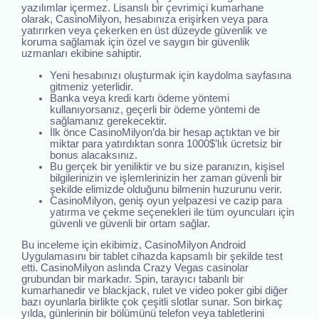
yazılımlar içermez. Lisanslı bir çevrimiçi kumarhane
olarak, CasinoMilyon, hesabınıza erişirken veya para
yatırırken veya çekerken en üst düzeyde güvenlik ve
koruma sağlamak için özel ve saygın bir güvenlik
uzmanları ekibine sahiptir.
Yeni hesabınızı oluşturmak için kaydolma sayfasına
gitmeniz yeterlidir.
Banka veya kredi kartı ödeme yöntemi
kullanıyorsanız, geçerli bir ödeme yöntemi de
sağlamanız gerekecektir.
İlk önce CasinoMilyon’da bir hesap açtıktan ve bir
miktar para yatırdıktan sonra 1000$’lık ücretsiz bir
bonus alacaksınız.
Bu gerçek bir yeniliktir ve bu size paranızın, kişisel
bilgilerinizin ve işlemlerinizin her zaman güvenli bir
şekilde elimizde olduğunu bilmenin huzurunu verir.
CasinoMilyon, geniş oyun yelpazesi ve cazip para
yatırma ve çekme seçenekleri ile tüm oyuncuları için
güvenli ve güvenli bir ortam sağlar.
Bu inceleme için ekibimiz, CasinoMilyon Android
Uygulamasını bir tablet cihazda kapsamlı bir şekilde test
etti. CasinoMilyon aslında Crazy Vegas casinolar
grubundan bir markadır. Spin, tarayıcı tabanlı bir
kumarhanedir ve blackjack, rulet ve video poker gibi diğer
bazı oyunlarla birlikte çok çeşitli slotlar sunar. Son birkaç
yılda, günlerinin bir bölümünü telefon veya tabletlerini