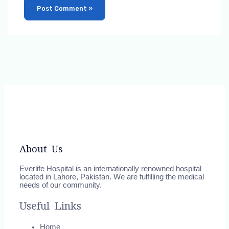
About Us
Everlife Hospital is an internationally renowned hospital
located in Lahore, Pakistan. We are fulfilling the medical
needs of our community.
Useful Links
Home