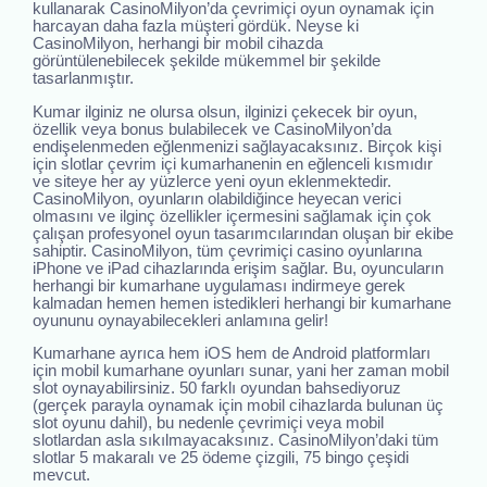
kullanarak CasinoMilyon’da çevrimiçi oyun oynamak için
harcayan daha fazla müşteri gördük. Neyse ki
CasinoMilyon, herhangi bir mobil cihazda
görüntülenebilecek şekilde mükemmel bir şekilde
tasarlanmıştır.
Kumar ilginiz ne olursa olsun, ilginizi çekecek bir oyun,
özellik veya bonus bulabilecek ve CasinoMilyon’da
endişelenmeden eğlenmenizi sağlayacaksınız. Birçok kişi
için slotlar çevrim içi kumarhanenin en eğlenceli kısmıdır
ve siteye her ay yüzlerce yeni oyun eklenmektedir.
CasinoMilyon, oyunların olabildiğince heyecan verici
olmasını ve ilginç özellikler içermesini sağlamak için çok
çalışan profesyonel oyun tasarımcılarından oluşan bir ekibe
sahiptir. CasinoMilyon, tüm çevrimiçi casino oyunlarına
iPhone ve iPad cihazlarında erişim sağlar. Bu, oyuncuların
herhangi bir kumarhane uygulaması indirmeye gerek
kalmadan hemen hemen istedikleri herhangi bir kumarhane
oyununu oynayabilecekleri anlamına gelir!
Kumarhane ayrıca hem iOS hem de Android platformları
için mobil kumarhane oyunları sunar, yani her zaman mobil
slot oynayabilirsiniz. 50 farklı oyundan bahsediyoruz
(gerçek parayla oynamak için mobil cihazlarda bulunan üç
slot oyunu dahil), bu nedenle çevrimiçi veya mobil
slotlardan asla sıkılmayacaksınız. CasinoMilyon’daki tüm
slotlar 5 makaralı ve 25 ödeme çizgili, 75 bingo çeşidi
mevcut.