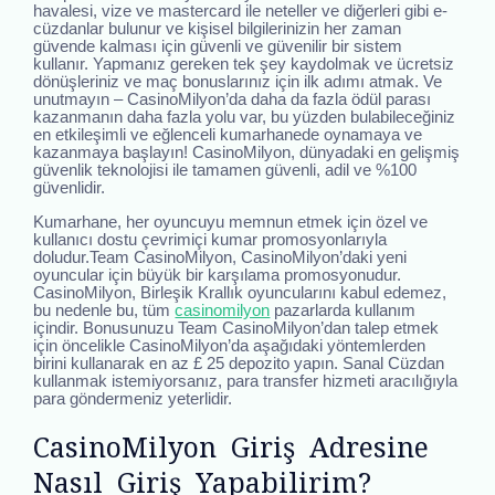
havalesi, vize ve mastercard ile neteller ve diğerleri gibi e-
cüzdanlar bulunur ve kişisel bilgilerinizin her zaman
güvende kalması için güvenli ve güvenilir bir sistem
kullanır. Yapmanız gereken tek şey kaydolmak ve ücretsiz
dönüşleriniz ve maç bonuslarınız için ilk adımı atmak. Ve
unutmayın – CasinoMilyon’da daha da fazla ödül parası
kazanmanın daha fazla yolu var, bu yüzden bulabileceğiniz
en etkileşimli ve eğlenceli kumarhanede oynamaya ve
kazanmaya başlayın! CasinoMilyon, dünyadaki en gelişmiş
güvenlik teknolojisi ile tamamen güvenli, adil ve %100
güvenlidir.
Kumarhane, her oyuncuyu memnun etmek için özel ve
kullanıcı dostu çevrimiçi kumar promosyonlarıyla
doludur.Team CasinoMilyon, CasinoMilyon’daki yeni
oyuncular için büyük bir karşılama promosyonudur.
CasinoMilyon, Birleşik Krallık oyuncularını kabul edemez,
bu nedenle bu, tüm
casinomilyon
pazarlarda kullanım
içindir. Bonusunuzu Team CasinoMilyon’dan talep etmek
için öncelikle CasinoMilyon’da aşağıdaki yöntemlerden
birini kullanarak en az £ 25 depozito yapın. Sanal Cüzdan
kullanmak istemiyorsanız, para transfer hizmeti aracılığıyla
para göndermeniz yeterlidir.
CasinoMilyon Giriş Adresine
Nasıl Giriş Yapabilirim?