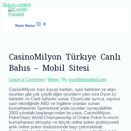
Skip to content
Main Menu
CasinoMilyon Türkıye Canlı
Bahıs – Mobil Sitesi
Leave a Comment
/
News
/ By
everlifehospital.com
CasinoMilyon, kazı kazan kartları, spor bahisleri ve atari
oyunları gibi çok çeşitli diğer oyunların yanı sıra Oyun İçi
bahisler ve Canlı bahisler sunar. Oyuncular ayrıca, sayısız
spor etkinliğinde ABD ve İngiltere oranları sunan
kumarhanenin Sportsbook’unda oyunları oynayabilirler.
2003 yılındaki başlangıcından bu yana, CasinoMilyon,
PokerStars World Championship of Online Poker’in resmi
kumarhanesi olmuştur ve birçok online poker profesyoneli
artık online poker endüstrisinde başı çekmektedir.