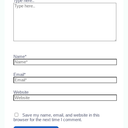
Type here..
Name*
Email*
Website
Save my name, email, and website in this
browser for the next time I comment.