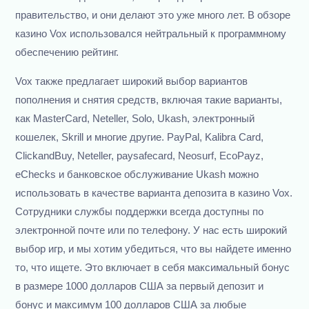
правительство, и они делают это уже много лет. В обзоре
казино Vox использовался нейтральный к программному
обеспечению рейтинг.
Vox также предлагает широкий выбор вариантов
пополнения и снятия средств, включая такие варианты,
как MasterCard, Neteller, Solo, Ukash, электронный
кошелек, Skrill и многие другие. PayPal, Kalibra Card,
ClickandBuy, Neteller, paysafecard, Neosurf, EcoPayz,
eChecks и банковское обслуживание Ukash можно
использовать в качестве варианта депозита в казино Vox.
Сотрудники службы поддержки всегда доступны по
электронной почте или по телефону. У нас есть широкий
выбор игр, и мы хотим убедиться, что вы найдете именно
то, что ищете. Это включает в себя максимальный бонус
в размере 1000 долларов США за первый депозит и
бонус и максимум 100 долларов США за любые