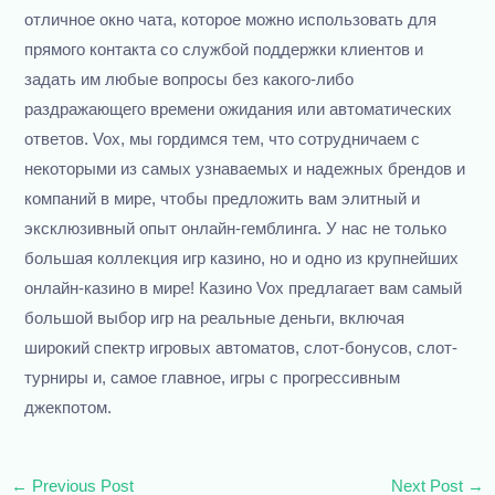
отличное окно чата, которое можно использовать для
прямого контакта со службой поддержки клиентов и
задать им любые вопросы без какого-либо
раздражающего времени ожидания или автоматических
ответов. Vox, мы гордимся тем, что сотрудничаем с
некоторыми из самых узнаваемых и надежных брендов и
компаний в мире, чтобы предложить вам элитный и
эксклюзивный опыт онлайн-гемблинга. У нас не только
большая коллекция игр казино, но и одно из крупнейших
онлайн-казино в мире! Казино Vox предлагает вам самый
большой выбор игр на реальные деньги, включая
широкий спектр игровых автоматов, слот-бонусов, слот-
турниры и, самое главное, игры с прогрессивным
джекпотом.
←
Previous Post
Next Post
→