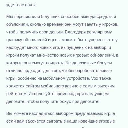
ждет вас в Vox.
Мы перечислили 5 лучших способов вывода средств и
объяснили, сколько времени они могут занять у игроков,
чтобы получить свои деньги. Благодаря регулярному
графику обновлений игр вы можете быть уверены, что у
нас будет много новых игр, выпущенных на выбор, и
игроки получат множество новых игровых обновлений, в
которые они смогут поиграть. Бездепозитные бонусы
отлично подходят для того, чтобы опробовать новые
игры, особенно на мобильном устройстве. Vox также
является сайтом мобильного казино с самым высоким
рейтингом. Используйте промо-код при следующем
депозите, чтобы получить бонус при депозите!
Вы можете насладиться выбором предлагаемых игр, а
если вам захочется сыграть в наши новейшие игровые