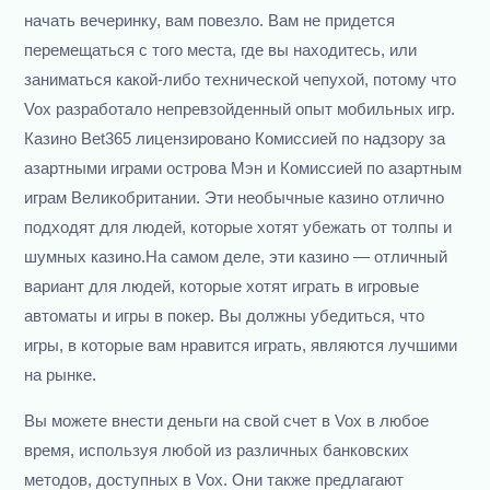
начать вечеринку, вам повезло. Вам не придется
перемещаться с того места, где вы находитесь, или
заниматься какой-либо технической чепухой, потому что
Vox разработало непревзойденный опыт мобильных игр.
Казино Bet365 лицензировано Комиссией по надзору за
азартными играми острова Мэн и Комиссией по азартным
играм Великобритании. Эти необычные казино отлично
подходят для людей, которые хотят убежать от толпы и
шумных казино.На самом деле, эти казино — отличный
вариант для людей, которые хотят играть в игровые
автоматы и игры в покер. Вы должны убедиться, что
игры, в которые вам нравится играть, являются лучшими
на рынке.
Вы можете внести деньги на свой счет в Vox в любое
время, используя любой из различных банковских
методов, доступных в Vox. Они также предлагают