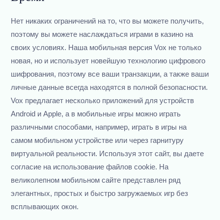
Нет никаких ограничений на то, что вы можете получить,
поэтому вы можете наслаждаться играми в казино на
своих условиях. Наша мобильная версия Vox не только
новая, но и использует новейшую технологию цифрового
шифрования, поэтому все ваши транзакции, а также ваши
личные данные всегда находятся в полной безопасности.
Vox предлагает несколько приложений для устройств
Android и Apple, а в мобильные игры можно играть
различными способами, например, играть в игры на
самом мобильном устройстве или через гарнитуру
виртуальной реальности. Используя этот сайт, вы даете
согласие на использование файлов cookie. На
великолепном мобильном сайте представлен ряд
элегантных, простых и быстро загружаемых игр без
всплывающих окон.