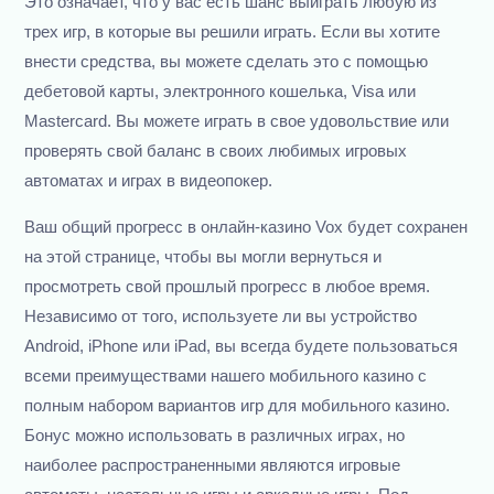
Это означает, что у вас есть шанс выиграть любую из
трех игр, в которые вы решили играть. Если вы хотите
внести средства, вы можете сделать это с помощью
дебетовой карты, электронного кошелька, Visa или
Mastercard. Вы можете играть в свое удовольствие или
проверять свой баланс в своих любимых игровых
автоматах и играх в видеопокер.
Ваш общий прогресс в онлайн-казино Vox будет сохранен
на этой странице, чтобы вы могли вернуться и
просмотреть свой прошлый прогресс в любое время.
Независимо от того, используете ли вы устройство
Android, iPhone или iPad, вы всегда будете пользоваться
всеми преимуществами нашего мобильного казино с
полным набором вариантов игр для мобильного казино.
Бонус можно использовать в различных играх, но
наиболее распространенными являются игровые