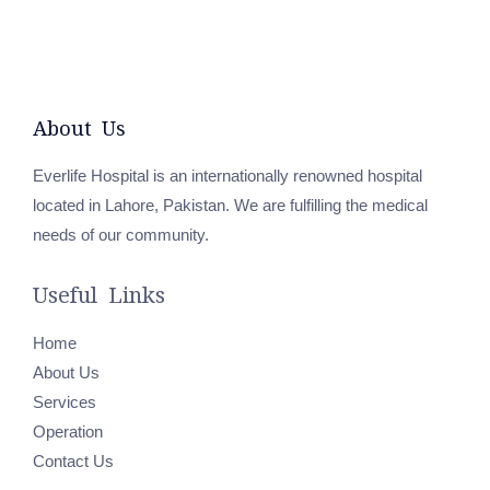
About Us
Everlife Hospital is an internationally renowned hospital
located in Lahore, Pakistan. We are fulfilling the medical
needs of our community.
Useful Links
Home
About Us
Services
Operation
Contact Us