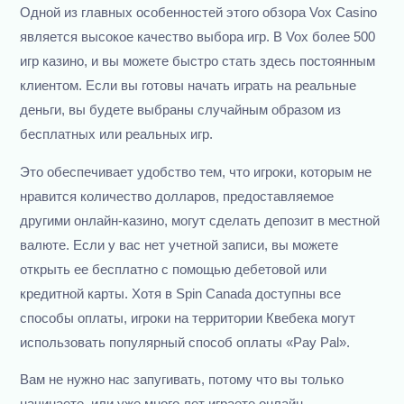
Одной из главных особенностей этого обзора Vox Casino
является высокое качество выбора игр. В Vox более 500
игр казино, и вы можете быстро стать здесь постоянным
клиентом. Если вы готовы начать играть на реальные
деньги, вы будете выбраны случайным образом из
бесплатных или реальных игр.
Это обеспечивает удобство тем, что игроки, которым не
нравится количество долларов, предоставляемое
другими онлайн-казино, могут сделать депозит в местной
валюте. Если у вас нет учетной записи, вы можете
открыть ее бесплатно с помощью дебетовой или
кредитной карты. Хотя в Spin Canada доступны все
способы оплаты, игроки на территории Квебека могут
использовать популярный способ оплаты «Pay Pal».
Вам не нужно нас запугивать, потому что вы только