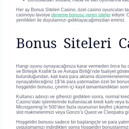
Her ay Bonus Siteleri Casino, özel casino oyuncuları tara
casinoyu tavsiye
deneme bonusu veren siteler
ediyor. O
yenilikleri ile duyularınızı gıdıklayacağımızdan eminiz.
Bonus Siteleri C
Hangi oyunu oynayacağınıza karar vermeden önce bu oyunl
ve Birleşik Krallık’ta ve Avrupa Birliği’nde faaliyet göst
bulunduğundan, katı kara para aklama düzenlemelerine ta
oynayabileceğiniz 1$’lık para yatırmadan özel bir bonu
hoşgeldin bonusu, çevrim içi kayıt tamamlandıktan sonra
Kullanıcı adınızı ve şifrenizi girdikten sonra, normal kr
Casino’daki işlemlerinde kullanılacak kredi kartı veya ban
Microgaming’in 500’den fazla oyununun keyfini çıkarma f
slot makinelerimizi veya Gonzo’s Quest ve Cleopatra gi
Hoşgeldin bonusu sadece bir başlangıçtır ve para yatırm
uygulamamızı indirdikten sonra hoşgeldin bonuslarımızı 