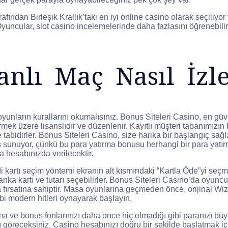
fından Birleşik Krallık’taki en iyi online casino olarak seçiliyo
yuncular, slot casino incelemelerinde daha fazlasını öğrenebilirl
anlı Maç Nasıl İzl
arın kurallarını okumalısınız. Bonus Siteleri Casino, en güven
ermek üzere lisanslıdır ve düzenlenir. Kayıtlı müşteri tabanımızın 
bidirler. Bonus Siteleri Casino, size harika bir başlangıç sağl
s sunuyor, çünkü bu para yatırma bonusu herhangi bir para yatır
 hesabınızda verilecektir.
edi kartı seçim yöntemi ekranın alt kısmındaki “Kartla Öde”yi seç
ka kartı ve tutarı seçebilirler. Bonus Siteleri Casino’da oyuncular
ırsatına sahiptir. Masa oyunlarına geçmeden önce, orijinal Wiza
bi modern hitleri oynayarak başlayın.
a ve bonus fonlarınızı daha önce hiç olmadığı gibi paranızı büyü
göreceksiniz. Casino hesabınızı doğru bir şekilde başlatmak için