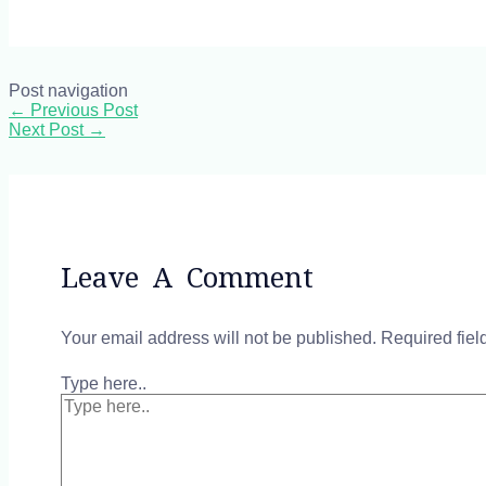
Post navigation
←
Previous Post
Next Post
→
Leave A Comment
Your email address will not be published.
Required fie
Type here..