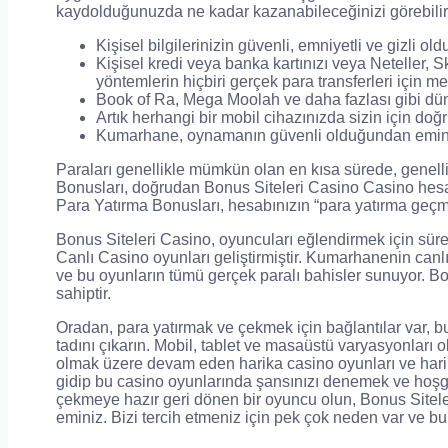
kaydolduğunuzda ne kadar kazanabileceğinizi görebilir
Kişisel bilgilerinizin güvenli, emniyetli ve gizli ol
Kişisel kredi veya banka kartınızı veya Neteller, 
yöntemlerin hiçbiri gerçek para transferleri için me
Book of Ra, Mega Moolah ve daha fazlası gibi düny
Artık herhangi bir mobil cihazınızda sizin için doğ
Kumarhane, oynamanın güvenli olduğundan emin ol
Paraları genellikle mümkün olan en kısa sürede, genelli
Bonusları, doğrudan Bonus Siteleri Casino Casino hesab
Para Yatırma Bonusları, hesabınızın “para yatırma geçm
Bonus Siteleri Casino, oyuncuları eğlendirmek için süre
Canlı Casino oyunları geliştirmiştir. Kumarhanenin canl
ve bu oyunların tümü gerçek paralı bahisler sunuyor. Bon
sahiptir.
Oradan, para yatırmak ve çekmek için bağlantılar var,
tadını çıkarın. Mobil, tablet ve masaüstü varyasyonları
olmak üzere devam eden harika casino oyunları ve harik
gidip bu casino oyunlarında şansınızı denemek ve hoşgel
çekmeye hazır geri dönen bir oyuncu olun, Bonus Sitele
eminiz. Bizi tercih etmeniz için pek çok neden var ve bu