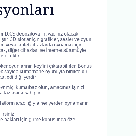
syonları
 100$ depozitoya ihtiyacınız olacak
tır. 3D slotlar için grafikler, sesler ve oyun
bil veya tablet cihazlarda oynamak için
ak, diğer cihazlar ise İnternet sürümüyle
erecektir.
r oyunlarının keyfini çıkarabilirler. Bonus
çok sayıda kumarhane oyunuyla birlikte bir
t edildiği yerdir.
 çevrimiçi kumarbaz olun, amacımız işinizi
fazlasına sahiptir.
latform aracılığıyla her yerden oynamanın
irsiniz.
e hakları için girme konusunda özel