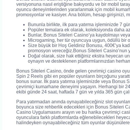
versiyonuna nasıl eriştiğine bakıyordu ve bir mobil tar
oyuncu deneyimlerinden yararlanmak için mobil kumarha
promosyonlar ve kasiyer. Ana bölüm, hesap girişinizi, m
Bununla birlikte, ilk para yatırma işleminizde 7 g
Popüler temalara ek olarak, koleksiyonda daha az
Bunlar, Bonus Siteleri Casino’ya kaydolmayı veya 
Microgaming, her tür oyuncuya uygun, ödüllü bir oy
Size büyük bir Hoş Geldiniz Bonusu, 400€’ya kada
promosyon vereceğiz.Bonus Siteleri Casino’nun yeni
Doğal olarak, size hak ettiğiniz ekstra heyecan 
oynayın ve desteklenen platformlarınızdan herhan
Bonus Siteleri Casino, önde gelen çevrimiçi casino oyun
Spin 2 Reels gibi en popüler oyunların birçoğunu yaratt
bonus sunar. İlk para yatırma işleminizde veya Bonus Si
çevrimiçi kumarhane deneyimi yaşayın. Herhangi bir 24 sa
ekibi günde 24 saat, haftada 7 gün ve yılda 365 gün çalı
Para yatırmadan anında oynayabileceğiniz slot oyunlar
boyunca size rehberlik edecekleri için Bonus Siteleri 
Casino Uygulamasını arayın ve bu harika çevrimiçi cas
oyunculara farklı platformlarda eğlenebilecekleri heyeca
halindeyken oynayabileceğiniz tüm oyunlar düşünülerek m